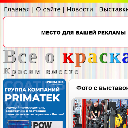
Главная
|
О сайте
|
Новости
|
Выставк
Все о
к
р
а
с
к
Красим вместе
Фото с выставо