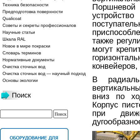
Техника безопасности
Поршневой
Предподготовка поверхности
устройст
Qualicoat
поступате
Советы и секреты профессионалов
приспособле
Научные статьи
также регул
Шкала RAL
Новое в мире покраски
могут крепи
Словарь терминов
горизонтал
Нормативные документы
конвейеров,
Очистка сточных вод
Очистка сточных вод — научный подход
В радиаль
Основы экологии
вертикальны
Поиск
вниз по хо
Корпус пист
при движ
дугообразно