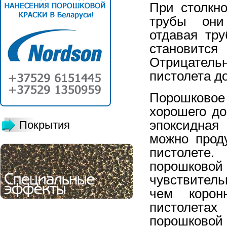
При столкн
трубы они
отдавая тру
становит
Отрицательн
пистолета д
Порошково
хорошего до
эпоксидная
Покрытия
можно прод
пистолете
порошково
чувствитель
чем корон
пистолетах
порошковой 