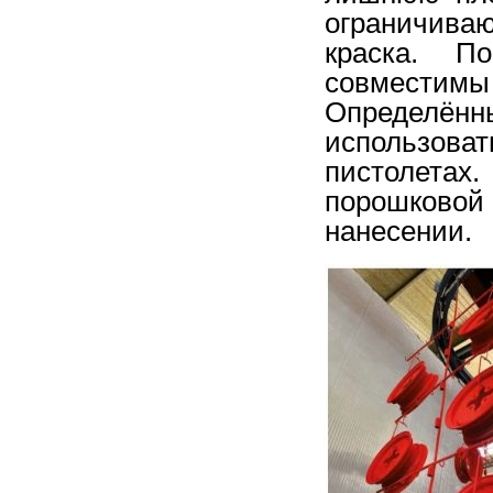
ограничива
краска. 
совмест
Определ
использова
пистолетах
порошково
нанесении.