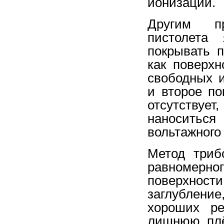
ионизации.
Другим пр
пистолета 
покрывать 
как поверхн
свободных и
и второе по
отсутствуе
наноситьс
вольтажного
Метод триб
равномерн
поверхности
заглублени
хороших ре
лишнюю плё