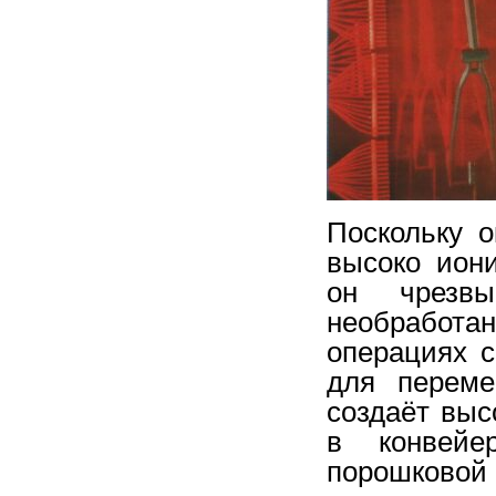
Поскольку 
высоко ион
он чрезв
необработа
операциях с
для переме
создаёт выс
в конвейе
порошковой