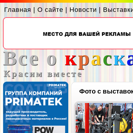
Главная
|
О сайте
|
Новости
|
Выставк
Все о
к
р
а
с
к
Красим вместе
Фото с выставо