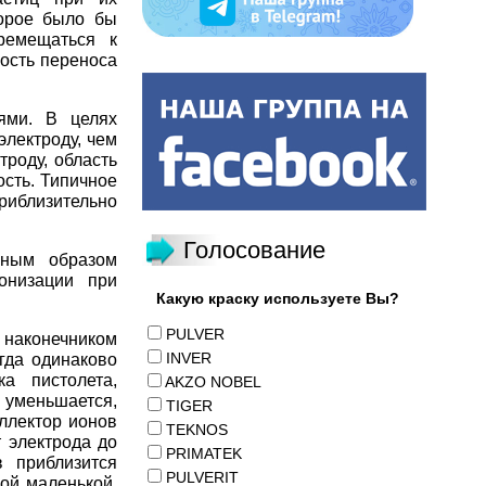
торое было бы
ремещаться к
ность переноса
ями. В целях
электроду, чем
троду, область
ость. Типичное
риблизительно
Голосование
жным образом
онизации при
Какую краску используете Вы?
PULVER
 наконечником
INVER
гда одинаково
ка пистолета,
AKZO NOBEL
 уменьшается,
TIGER
оллектор ионов
TEKNOS
 электрода до
PRIMATEK
 приблизится
PULVERIT
кой маленькой,