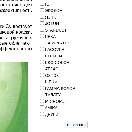
IGP
достаточно для
ффективность
ЭКОЛОН
ЯЗПК
JOTUN
ки.Существует
STARDUST
ковой краски.
PEKA
я загрузочных
орые облегчают
ЛАЗУРЬ-ТЕК
эффективности
LACOVER
ELEMENT
EKO COLOR
АТЛАС
ОХТЭК
LITUM
ГАММА-КОЛОР
ТАЛАТУ
MICROPUL
AMIKA
ДРУГИЕ