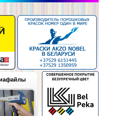
иафайлы