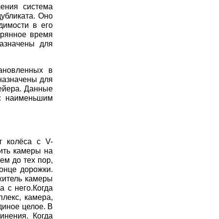
ыления
система
убликата. Оно
димости в его
ерянное время
назначены для
тановленных в
дназначены для
вейера. Данные
 с наименьшим
 колёса с V-
ить камеры на
ем до тех пор,
онце дорожки.
житель камеры
 с него.Когда
лекс, камера,
диное целое. В
инения. Когда