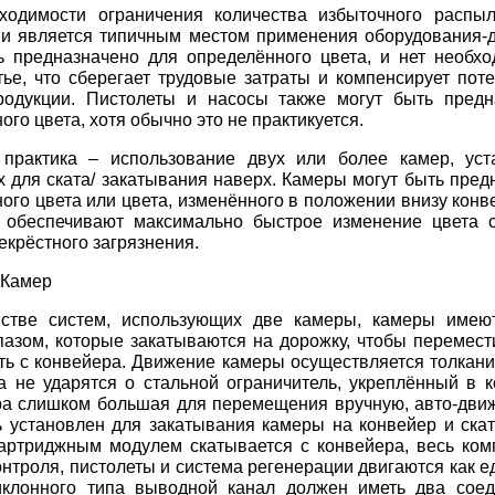
бходимости ограничения количества избыточного расп
ии
является типичным местом применения оборудования-д
 предназначено для определённого цвета, и нет необхо
ье, что сберегает трудовые затраты и компенсирует пот
родукции. Пистолеты и насосы также могут быть пред
ого цвета, хотя обычно это не практикуется.
 практика – использование двух или более камер, ус
х для ската/ закатывания наверх. Камеры могут быть пре
ого цвета или цвета, изменённого в положении внизу кон
а обеспечивают максимально быстрое изменение цвета
екрёстного загрязнения.
 Камер
стве систем, использующих две камеры, камеры имеют
азом, которые закатываются на дорожку, чтобы перемест
ть с конвейера. Движение камеры осуществляется толкани
а не ударятся о стальной ограничитель, укреплённый в к
ра слишком большая для перемещения вручную, авто-дви
 установлен для закатывания камеры на конвейер и ската
артриджным модулем скатывается с конвейера, весь комп
онтроля, пистолеты и система регенерации двигаются как е
иклонного типа выводной канал должен иметь два соед