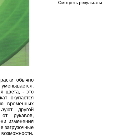
Смотреть результаты
краски обычно
 уменьшается.
 цвета, - это
кат окупается
ию временных
льзуют другой
от рукавов,
ени изменения
ые загрузочные
 возможности.