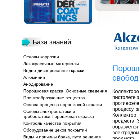
База знаний
Основы коррозии
Лакокрасочные материалы
Порошк
Водно-дисперсионные краски
свобод
Алюминий
Анодирование
Порошковая краска. Основные сведения
Коллектор
пистолете 
Пленкообразующие вещества
противоэл
Основа процесса порошковой окраски
процессу 
Основы электростатики и
Коллектор
трибостатики.Порошковая окраска
предмета. 
Контроль качества покрытия
образуетс
Оборудование цехов покрытий
электродо
Виды и причины брака, пути решения
предмета 