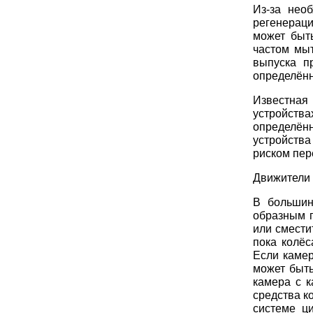
Из-за нео
регенерац
может быть
частом мыт
выпуска п
определённ
Известная
устройства
определённ
устройств
риском пер
Движители
В большин
образным п
или смести
пока колёс
Если каме
может быть
камера с к
средства к
системе ц