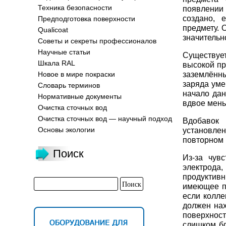
Техника безопасности
появлении
создано, 
Предподготовка поверхности
предмету. 
Qualicoat
значительн
Советы и секреты профессионалов
Научные статьи
Существуе
Шкала RAL
высокой пр
заземлённы
Новое в мире покраски
заряда уме
Словарь терминов
начало дан
Нормативные документы
вдвое мень
Очистка сточных вод
Очистка сточных вод — научный подход
Вдобавок 
Основы экологии
установле
повторном 
Поиск
Из-за чув
электрода,
продуктив
имеющее пл
если колле
должен нах
поверхнос
слишком бл