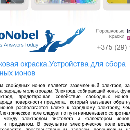
овая окраска.Устройства для сбора
ных ионов
ом свободных ионов является заземлённый электрод, з
за зарядным электродом. Электрод, собирающий ионы, фун
ектрод, предотвращая содействие свободных ионов
заряда поверхности предмета, который вызывает обратн
 ионов располагается ближе к зарядному электроду, че
Электрическое поле следует по пути наименьшего сопротив
я между электродом пистолета и коллектором ионо
м и предметом. В результате электрическое поле возл
создаётся пространственным зарядом порошковым ч