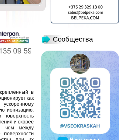
Сообщества
акреплённый в
кционирует как
 ускоренному
ую ионизацию.
м поверхность
ления и скорее
в, чем между
е поверхности
астиц при их