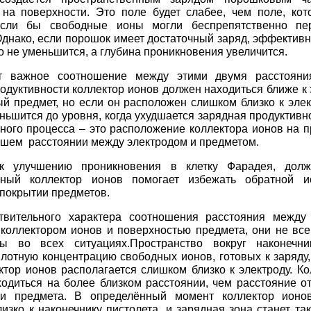
 на поверхности. Это поле будет слабее, чем поле, ко
если бы свободные ионы могли беспрепятственно пе
Однако, если порошок имеет достаточный заряд, эффектив
о не уменьшится, а глубина проникновения увеличится.
т важное соотношение между этими двумя расстояни
одуктивности коллектор ионов должен находиться ближе к 
й предмет, но если он расположен слишком близко к элек
ньшится до уровня, когда ухудшается зарядная продуктивн
ного процесса – это расположение коллектора ионов на п
шем расстоянии между электродом и предметом.
к улучшению проникновения в клетку Фарадея, дол
нный коллектор ионов помогает избежать обратной и
покрытии предметов.
ствительного характера соотношения расстояния между
 коллектором ионов и поверхностью предмета, они не все
ны во всех ситуациях.Пространство вокруг наконечни
отную концентрацию свободных ионов, готовых к заряду,
ктор ионов располагается слишком близко к электроду. К
одиться на более близком расстоянии, чем расстояние от
ти предмета. В определённый момент коллектор ионов
изко к наконечнику пистолета, и зарядная зона станет та