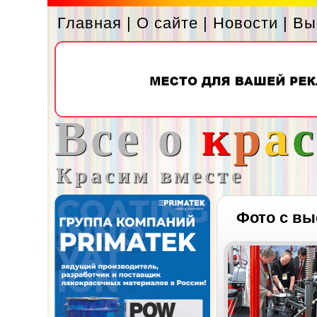
Главная
|
О сайте
|
Новости
|
Вы
Все о
к
р
а
Красим вместе
Фото с вы