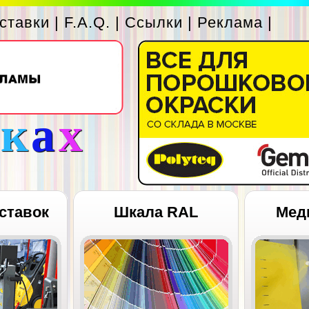
ставки
|
F.A.Q.
|
Ссылки
|
Реклама
|
с
к
а
х
ставок
Шкала RAL
Мед