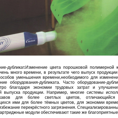
ние-дубликат.Изменение цвета порошковой полимерной 
чень много времени, в результате чего выпуск продукции
особов уменьшения времени,необходимого для изменения
ние оборудования-дубликата. Часто оборудование-дубли
тро благодаря экономии трудовых затрат и улучшен
ей выпуска продукции. Например, многие системы испо
кавов для более светлых цветов, отличающийся 
щихся ими для более тёмных цветов, для экономии врем
 избежание перекрёстного загрязнения. Специализированн
картриджные модули обеспечивают такие же благоприятные