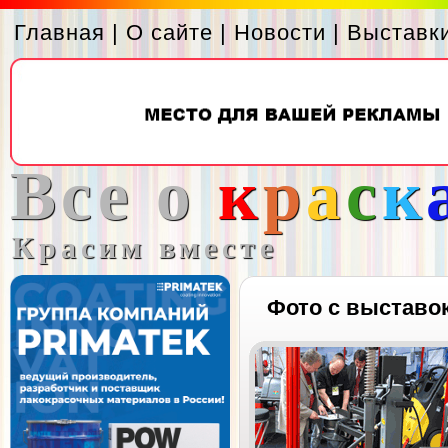
Главная
|
О сайте
|
Новости
|
Выставк
Все о
к
р
а
с
к
Красим вместе
Фото с выставо