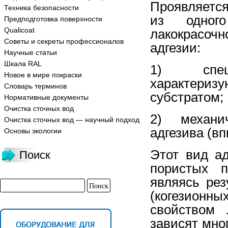
Проявляется
Техника безопасности
из одног
Предподготовка поверхности
Qualicoat
лакокрасоч
Советы и секреты профессионалов
адгезии:
Научные статьи
Шкала RAL
1) специф
Новое в мире покраски
характериз
Словарь терминов
субстратом;
Нормативные документы
Очистка сточных вод
2) механич
Очистка сточных вод — научный подход
адгезива (в
Основы экологии
Этот вид а
Поиск
пористых п
являясь рез
(когезионн
свойством 
зависят мно