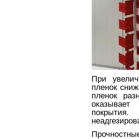
При увелич
пленок сниж
пленок раз
оказывает
покрытия
неадгезиров
Прочностны