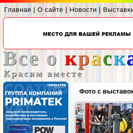
Главная
|
О сайте
|
Новости
|
Выставк
Все о
к
р
а
с
к
Красим вместе
Фото с выставо