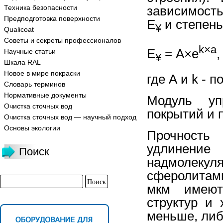
Техника безопасности
зависимость
Предподготовка поверхности
Е
и степень
¥
Qualicoat
Советы и секреты профессионалов
k
×
a
Е
= А×е
,
Научные статьи
¥
Шкала RAL
Новое в мире покраски
где А и k - 
Словарь терминов
Нормативные документы
Модуль уп
Очистка сточных вод
покрытий и 
Очистка сточных вод — научный подход
Основы экологии
Прочность
удлинени
Поиск
надмолек
сферолитам
мкм имеют
структур и
меньше, либ