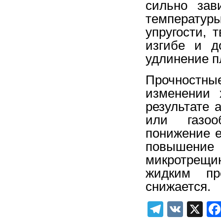
сильно зав
температу
упругости, 
изгибе и д
удлинение п
Прочностны
изменении 
результате 
или газоо
понижение е
повышение
микротрещин
жидким пр
снижается.
Telegra
VK
X