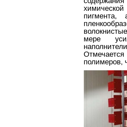
содержани
химической
пигмента,
пленкообра
волокнисты
мере усил
наполните
Отмечается
полимеров, 