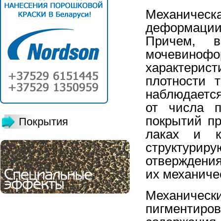
Механическ
деформации
Причем, в
мочевинофо
характери
плотности 
наблюдается
от числа п
покрытий пр
Покрытия
лаках и к
структурир
отверждения
их механиче
Механическ
пигментиро