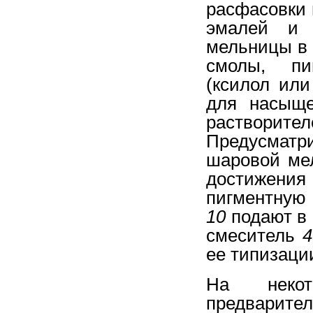
расфасовки 
эмалей и 
мельницы в
смолы, пиг
(ксилол ил
для насыще
растворите
Предусматр
шаровой ме
достижени
пигментную 
10
подают в
смеситель
4
ее типизации
На некот
предварит