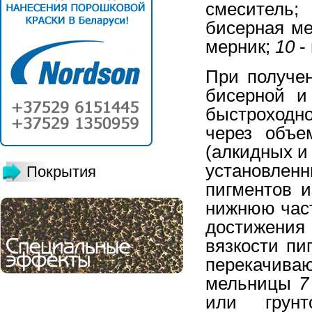
смеситель
бисерная м
мерник;
10
-
При получе
бисерной 
быстроходн
через объе
(алкидных и
установле
Покрытия
пигментов 
нижнюю час
достижения
вязкости пи
перекачив
мельницы
7
или грунт