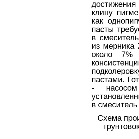
достижения
клину пигме
как однопи
пасты требу
в смесител
из мерника
около 7% 
консисте
подколеров
пастами. Го
- насос
установленн
в смесител
Схема про
грунтово