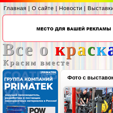
Главная
|
О сайте
|
Новости
|
Выставк
Все о
к
р
а
с
к
Красим вместе
Фото с выставо