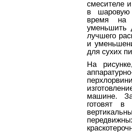
смесителе и
в шаровую 
время на 
уменьшить 
лучшего ра
и уменьшен
для сухих п
На рисунке
аппаратурн
перхлорв
изготовлени
машине. За
готовят в
вертикал
передвиж
краскотер