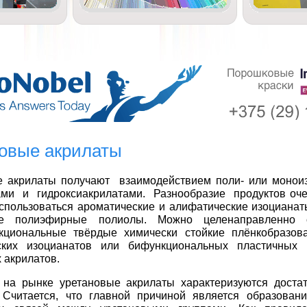
овые акрилаты
е акрилаты получают взаимодействием поли- или моно
ми и гидроксиакрилатами. Разнообразие продуктов очен
использоваться ароматические и алифатические изоцианат
е полиэфирные полиолы. Можно целенаправленно с
кциональные твёрдые химически стойкие плёнкобразов
ских изоцианатов или бифункциональных пластичных 
 акрилатов.
 на рынке уретановые акрилаты характеризуются доста
. Считается, что главной причиной является образован