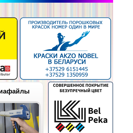
иафайлы