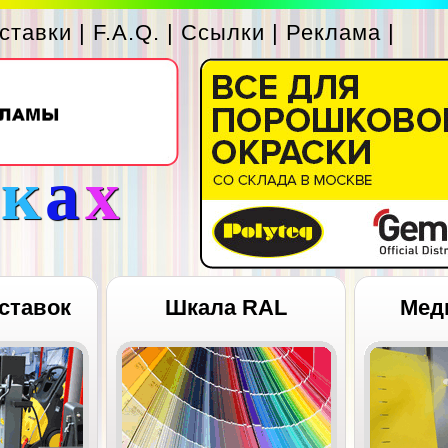
ставки
|
F.A.Q.
|
Ссылки
|
Реклама
|
с
к
а
х
ставок
Шкала RAL
Мед