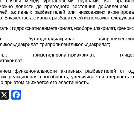
х связей между уретановыми группами. Как правило
можно довести до пригодного состояния добавлением 
лей, активных разбавителей или низковязких акрилиров
. В качестве активных разбавителей используют следующи
аты: гидроксиэтиленметакрилат, изоборнилакрилат, фенокс
аты: бутандиолдиакрилат, дипропиленгликол
ликольдиакрилат, трипропиленгликольдиакрилат;
илаты: триметилпропантриакрилат, глицеринт
итакрилат.
нием функциональности активных разбавителей от од
 их реакционная способность, увеличивается твердость 
но при этом снижается его эластичность.
egram
VK
X
Facebook