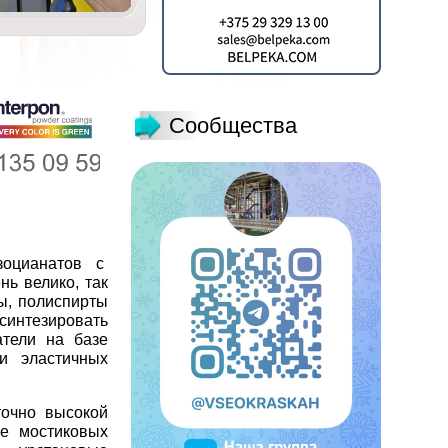
Сообщества
изоцианатов с
ь велико, так
ы, полиспирты
интезировать
атели на базе
и эластичных
точно высокой
ие мостиковых