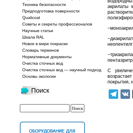
водородны
Техника безопасности
акрилаты 
Предподготовка поверхности
растворите
полиэфиров
Qualicoat
Советы и секреты профессионалов
−моноакрил
Научные статьи
Шкала RAL
−диакрил
Новое в мире покраски
неопентилг
Словарь терминов
−триакр
Нормативные документы
пентаэритр
Очистка сточных вод
Очистка сточных вод — научный подход
С увеличе
возрастает
Основы экологии
покрытия, 
Поиск
Tel