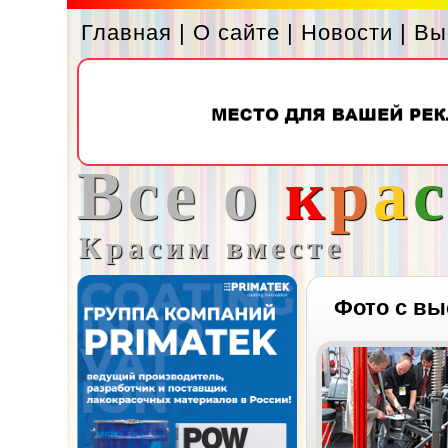
Главная
|
О сайте
|
Новости
|
Вы
Все о
к
р
а
Красим вместе
Фото с вы