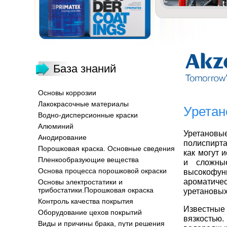
База знаний
Основы коррозии
Лакокрасочные материалы
Уретан
Водно-дисперсионные краски
Алюминий
Уретановы
Анодирование
полиспирта
Порошковая краска. Основные сведения
как могут 
Пленкообразующие вещества
и сложны
Основа процесса порошковой окраски
высокофун
ароматиче
Основы электростатики и
трибостатики.Порошковая окраска
уретановых
Контроль качества покрытия
Известные
Оборудование цехов покрытий
вязкостью
Виды и причины брака, пути решения