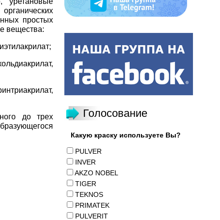
, уретановые
органических
анных простых
е вещества:
иэтилакрилат;
ьдиакрилат,
риакрилат,
Голосование
ного до трех
образующегося
Какую краску используете Вы?
PULVER
INVER
AKZO NOBEL
TIGER
TEKNOS
PRIMATEK
PULVERIT