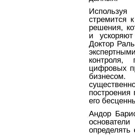
Используя
стремится к
решения, к
и ускоряют
Доктор Рал
экспертным
контроля, 
цифровых п
бизнесом.
существенн
построения 
его бесценн
Андор Бари
основател
определять 