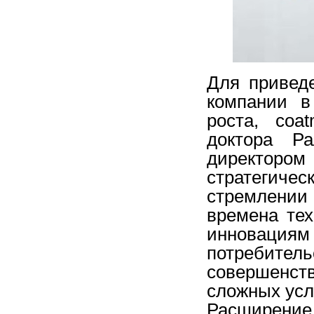
Для приведе
компании в
роста, coa
доктора Р
директоро
стратегич
стремлении
времена тех
иннов
потребител
совершенс
сложных усл
Расширение