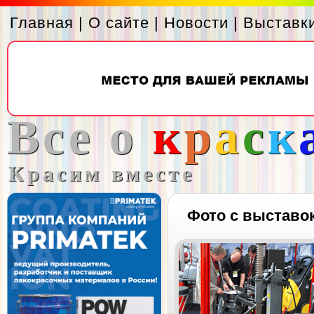
Главная
|
О сайте
|
Новости
|
Выставк
Все о
к
р
а
с
к
Красим вместе
Фото с выставо