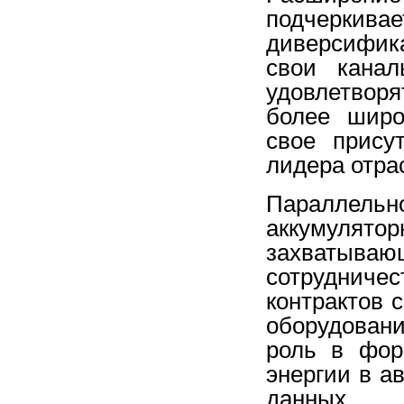
подчерки
диверсифик
свои канал
удовлетвор
более широ
свое прису
лидера отра
Параллель
аккумулят
захваты
сотрудниче
контрактов
оборудован
роль в фор
энергии в а
данных.