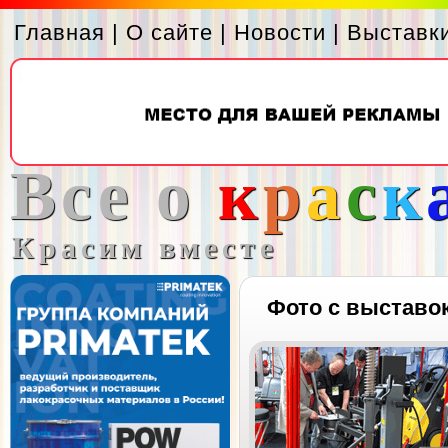
Главная
|
О сайте
|
Новости
|
Выставк
Все о
к
р
а
с
к
Красим вместе
Фото с выставо