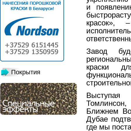
и появлени
быстрораст
красок», 
исполнит
ответственн
Завод буд
региональн
краски дл
Покрытия
функционал
строительно
Выступая 
Томлинсон,
Ближнем Во
Дубае подтв
где мы пост