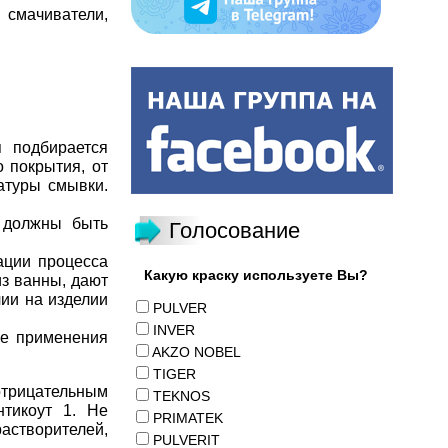
, смачиватели,
 подбирается
 покрытия, от
атуры смывки.
 должны быть
Голосование
ации процесса
Какую краску используете Вы?
из ванны, дают
чии на изделии
PULVER
INVER
ле применения
AKZO NOBEL
TIGER
отрицательным
TEKNOS
тикоут 1. Не
PRIMATEK
растворителей,
PULVERIT