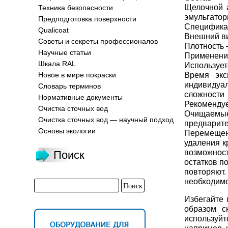
Щелочной а
Техника безопасности
эмульгатор
Предподготовка поверхности
Специфика
Qualicoat
Внешний ви
Советы и секреты профессионалов
Плотность –
Научные статьи
Применени
Шкала RAL
Использует
Время экс
Новое в мире покраски
индивидуал
Словарь терминов
сложности 
Нормативные документы
Рекомендуе
Очистка сточных вод
Очищаемые
Очистка сточных вод — научный подход
предварит
Основы экологии
Перемещен
удаления к
возможност
Поиск
остатков п
повторяют.
необходимо
Избегайте 
образом с
используйт