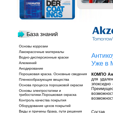
База знаний
Основы коррозии
Лакокрасочные материалы
Антико
Водно-дисперсионные краски
Уже в 
Алюминий
Анодирование
Порошковая краска. Основные сведения
КОМПО Ан
для удале
Пленкообразующие вещества
эпоксидно 
Основа процесса порошковой окраски
Преимущес
Основы электростатики и
возможнос
трибостатики.Порошковая окраска
возможност
Контроль качества покрытия
Оборудование цехов покрытий
Виды и причины брака, пути решения
Состав