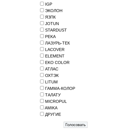
IGP
ЭКОЛОН
ЯЗПК
JOTUN
STARDUST
PEKA
ЛАЗУРЬ-ТЕК
LACOVER
ELEMENT
EKO COLOR
АТЛАС
ОХТЭК
LITUM
ГАММА-КОЛОР
ТАЛАТУ
MICROPUL
AMIKA
ДРУГИЕ