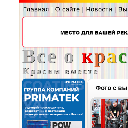
Главная
|
О сайте
|
Новости
|
Вы
Все о
к
р
а
Красим вместе
Фото с вы