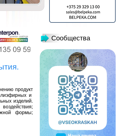
Сообщества
ытия.
нению продукт
олиэфирных и
ьных изделий.
 воздействия;
ожной формы;