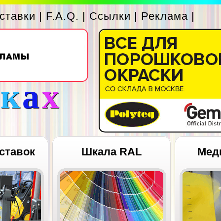
ставки
|
F.A.Q.
|
Ссылки
|
Реклама
|
с
к
а
х
ставок
Шкала RAL
Мед