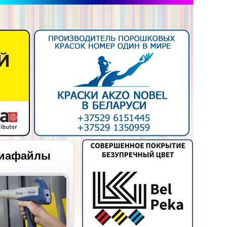
иафайлы