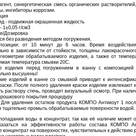
гент, синергетическая смесь органических растворителей
ы, ингибиторы коррозии.
ция
д - подвижная окрашенная жидкость
 1±0,05 г/см3
е/Дозировка
ся без разведения методом погружения.
позиции: от 10 минут до 6 часов. Время воздействия
ьно в зависимости от стойкости, толщины лакокрасочного
геометрии обрабатываемого изделия, а также от темпер
мая температура смывки 20С.
 изделия перед погружением в ванну с композицией
ельно высушены!
ие изделий в ванне со смывкой приводит к интенсифик
раски. После полного удаления краски изделие извлекают 
ь раствору стечь, проводят визуальный осмотр. При нали
орошкового покрытия процедуру
 Для удаления остатков продукта КОМПО Антикоут 1 пос
 тщательно промыть обрабатываемые поверхности водой.
попадания воды в концентрат, так как её наличие может 
казаться на эффективности работы состава КОМПО Ан
е концентрат на поверхностях, чувствительных к действию 