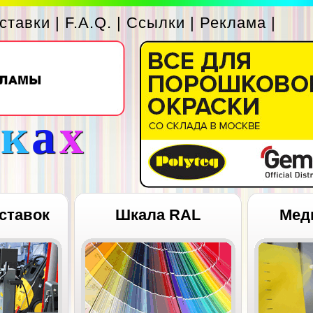
ставки
|
F.A.Q.
|
Ссылки
|
Реклама
|
с
к
а
х
ставок
Шкала RAL
Мед