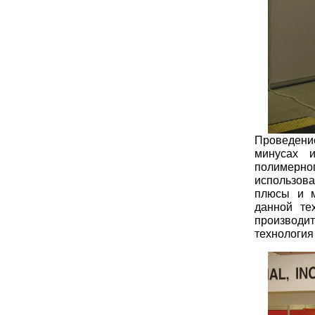
Проведени
минусах 
полимерн
использов
плюсы и м
данной те
производи
технология