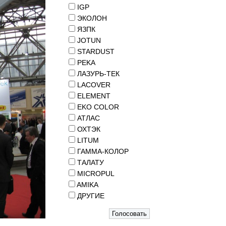
IGP
ЭКОЛОН
ЯЗПК
JOTUN
STARDUST
PEKA
ЛАЗУРЬ-ТЕК
LACOVER
ELEMENT
EKO COLOR
АТЛАС
ОХТЭК
LITUM
ГАММА-КОЛОР
ТАЛАТУ
MICROPUL
AMIKA
ДРУГИЕ