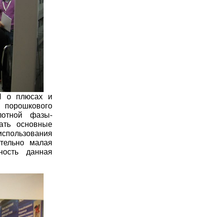
N о плюсах и
 порошкового
лотной фазы-
нать основные
спользования
ительно малая
ность данная