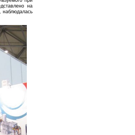
льзуемого при
едставлено на
, наблюдалась