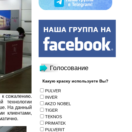
Голосование
Какую краску используете Вы?
PULVER
, к сожалению.
INVER
й технологии
AKZO NOBEL
аше. На данный
TIGER
и клиентами,
TEKNOS
матично.
PRIMATEK
PULVERIT