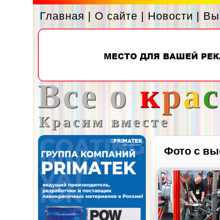
Главная
|
О сайте
|
Новости
|
Вы
Все о
к
р
а
Красим вместе
Фото с вы