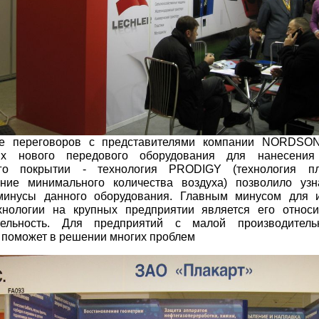
е переговоров с представителями компании NORDSO
их нового передового оборудования для нанесения
ого покрытии - технология PRODIGY (технология п
ание минимального количества воздуха) позволило уз
инусы данного оборудования. Главным минусом для и
хнологии на крупных предприятии является его относ
тельность. Для предприятий с малой производитель
 поможет в решении многих проблем