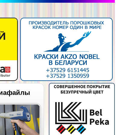
иафайлы