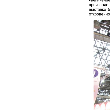
увеличение
производс
выставке б
откровенно