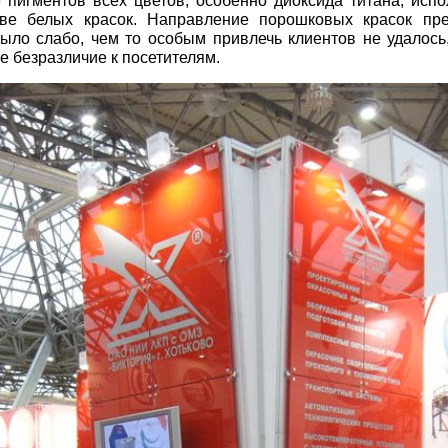
 пигментов всех цветов, особенно диоксида титана, испо
тве белых красок. Направление порошковых красок пр
ыло слабо, чем то особым привлечь клиентов не удалось
е безразличие к посетителям.