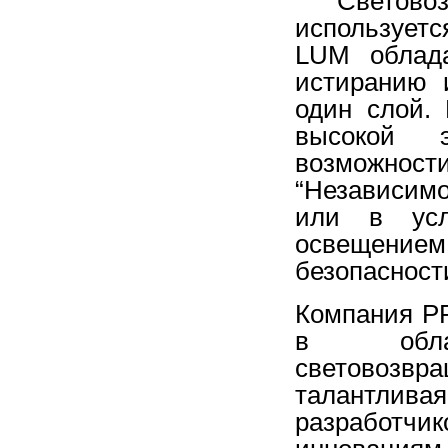
Светово
используетс
LUM
облад
истиранию
один
слой
.
высокой
возможн
“
Независим
или
в
ус
освещением
безопасност
Компания
P
в об
световозвр
талантливая
разработчик