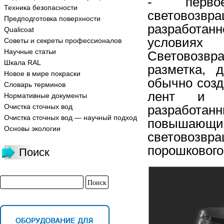
-
перво
Техника безопасности
световозвр
Предподготовка поверхности
разработанн
Qualicoat
усло
Советы и секреты профессионалов
Научные статьи
Световозвр
Шкала RAL
разметка
,
д
Новое в мире покраски
обычно
соз
Словарь терминов
лент
и
Нормативные документы
Очистка сточных вод
разработан
Очистка сточных вод — научный подход
повышающи
Основы экологии
световозвр
порошкового
Поиск