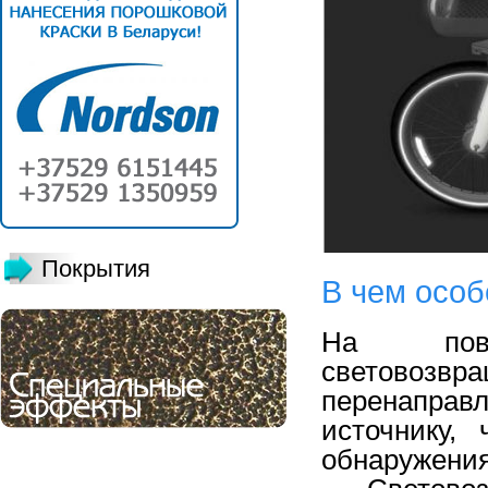
Покрытия
В чем особ
На
по
световозвр
перенаправ
источнику
,
обнар