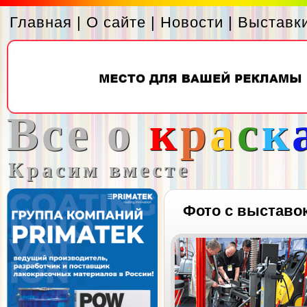
Главная
|
О сайте
|
Новости
|
Выставк
Все о
к
р
а
с
к
Красим вместе
Фото с выставо