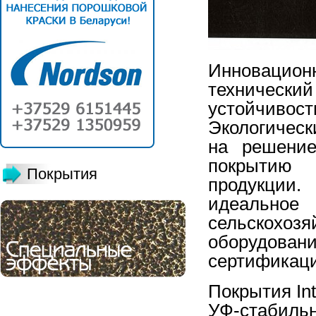
Инноваци
техническ
устойчиво
Экологическ
на решение
покрытию 
Покрытия
продукции.
идеальное
сельскох
оборудова
сертификац
Покрытия
In
УФ-стабиль