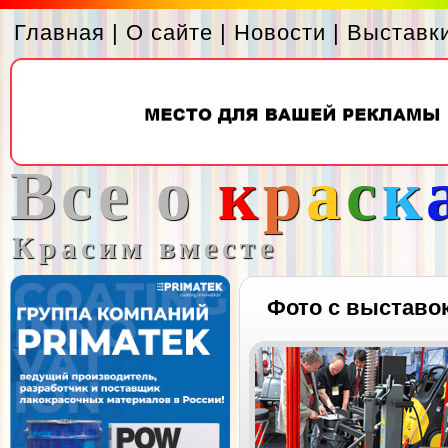
Главная
|
О сайте
|
Новости
|
Выставк
Все о
к
р
а
с
к
Красим вместе
Фото с выставо