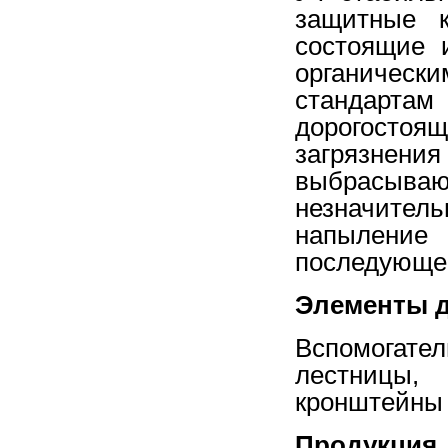
защитные к
состоящие 
органическ
стандартам
дорогосто
загрязнени
выбрасыв
незначитель
напылени
последующег
Элементы 
Вспомогател
лестницы,
кронштейны 
Продукция