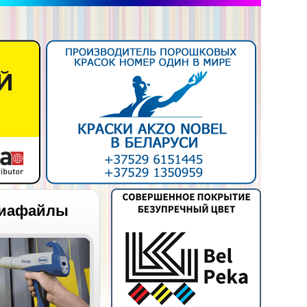
иафайлы