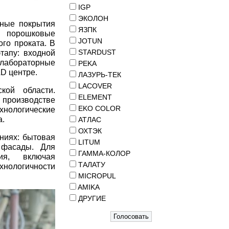
IGP
ЭКОЛОН
тные покрытия
ЯЗПК
, порошковые
JOTUN
го проката. В
STARDUST
тапу: входной
 лабораторные
PEKA
D центре.
ЛАЗУРЬ-ТЕК
LACOVER
кой области.
ELEMENT
 производстве
EKO COLOR
нологические
а.
АТЛАС
ОХТЭК
ниях: бытовая
LITUM
 фасады. Для
ГАММА-КОЛОР
ия, включая
ТАЛАТУ
ехнологичности
MICROPUL
AMIKA
ДРУГИЕ