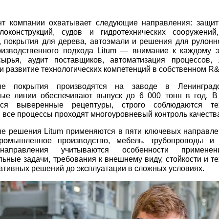
нт компании охватывает следующие направления: защи
локонструкций, судов и гидротехнических сооружений
 покрытия для дерева, автоэмали и решения для рулонно
оизводственного подхода Litum — внимание к каждому э
сырья, аудит поставщиков, автоматизация процессов,
и развитие технологических компетенций в собственном R&
ые покрытия производятся на заводе в Ленинградс
ые линии обеспечивают выпуск до 6 000 тонн в год. В
тся выверенные рецептуры, строго соблюдаются тех
 все процессы проходят многоуровневый контроль качеств
е решения Litum применяются в пяти ключевых направле
промышленное производство, мебель, трубопроводы и
направления учитываются особенности применен
ьные задачи, требования к внешнему виду, стойкости и т
ативных решений до эксплуатации в сложных условиях.