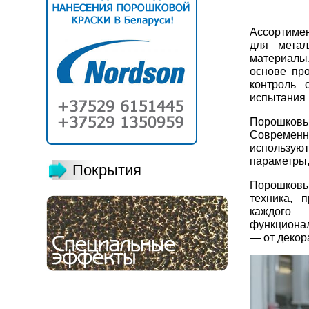
Ассортиме
для метал
материалы,
основе пр
контроль 
испытания 
Порошков
Современн
использую
параметры,
Покрытия
Порошковы
техника, 
каждого 
функционал
— от декор