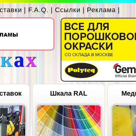
ставки
|
F.A.Q.
|
Ссылки
|
Реклама
|
с
к
а
х
ставок
Шкала RAL
Мед