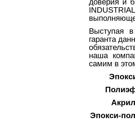
доверия и 
INDUSTRIAL
выполняющег
Выступая в
гаранта дан
обязательст
наша компа
самим в это
Эпокс
Полиэф
Акрил
Эпокси-по