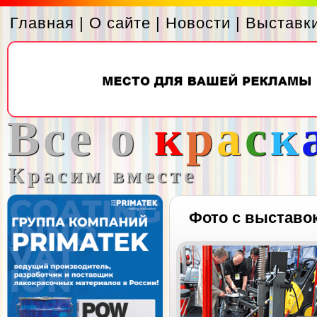
Главная
|
О сайте
|
Новости
|
Выставк
Все о
к
р
а
с
к
Красим вместе
Фото с выставо