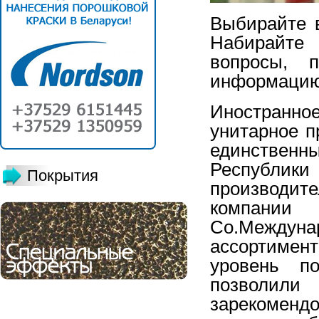
Выбирайте в
Набирайте
вопросы, 
информацию
Иностранно
унитарное п
единствен
Республики
Покрытия
производи
компан
Co
.Междуна
ассортимент
уровень по
позволил
зарекоменд