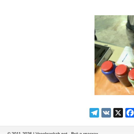
Telegra
VK
X
© 2011-2026 | Vseokraskah.net - Всё о красках