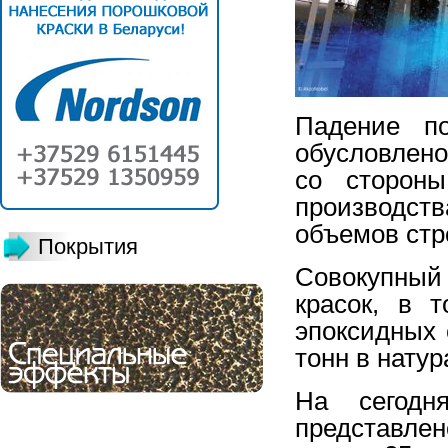
Падение по
обусловлено
со стороны
производс
объемов стр
Покрытия
Совокупный
красок, в 
эпоксидных 
тонн в нату
На сегодн
представле