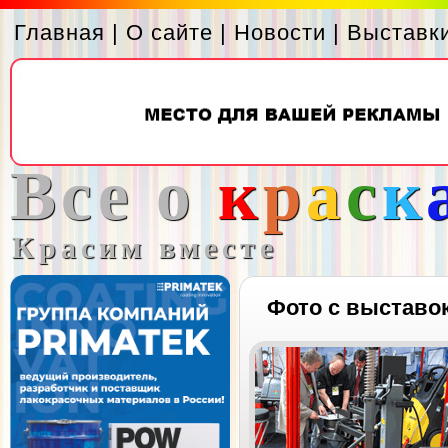
Главная
|
О сайте
|
Новости
|
Выставк
Все о
к
р
а
с
к
Красим вместе
Фото с выставо