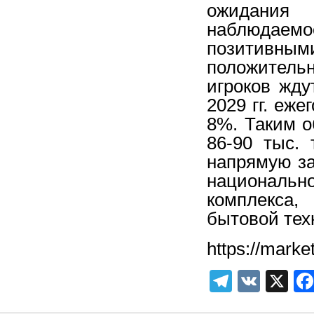
ожидания 
наблюдаемо
позитивны
положитель
игроков жду
2029 гг. еже
8%. Таким о
86-90 тыс.
напрямую за
национально
комплекса,
бытовой тех
https://market
Telegra
VK
X