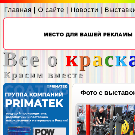
Главная
|
О сайте
|
Новости
|
Выставк
Все о
к
р
а
с
к
Красим вместе
Фото с выставо