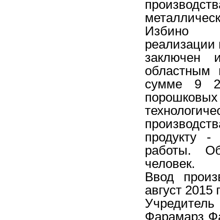
производст
металлическ
Избино
реализации 
заключен 
областным 
сумме 9 2
порошковы
технолог
производст
продукту -
работы. Об
человек.
Ввод произ
август 2015 
Учредител
Фарамарз Фа