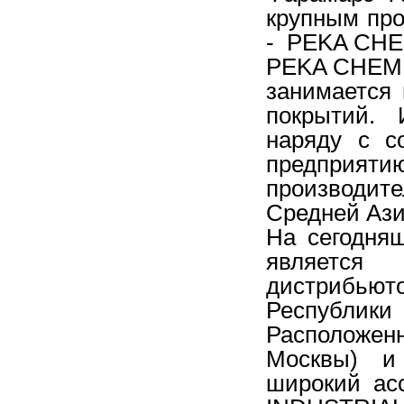
крупным про
- PEKA CHE
PEKA CHEMIE
занимается
покрытий. 
наряду с с
предприя
производит
Средней Ази
На сегодня
являетс
дистрибьют
Республик
Расположен
Москвы) и
широкий ас