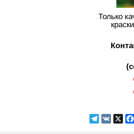
Только к
краск
Конта
(
Telegra
VK
X