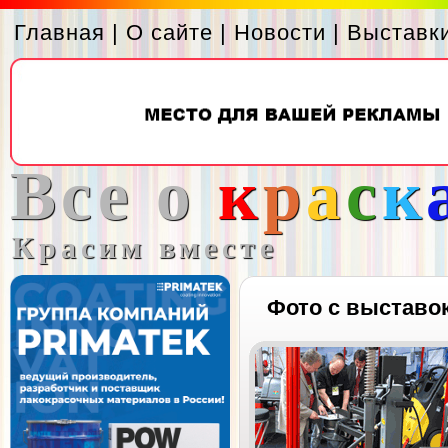
Главная
|
О сайте
|
Новости
|
Выставк
Все о
к
р
а
с
к
Красим вместе
Фото с выставо