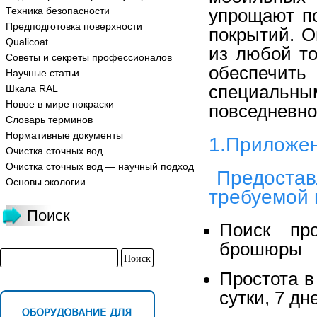
Техника безопасности
упрощают п
Предподготовка поверхности
покрытий. О
Qualicoat
из любой то
Советы и секреты профессионалов
обеспечить
Научные статьи
специальны
Шкала RAL
Новое в мире покраски
повседневно
Словарь терминов
Нормативные документы
1.Приложени
Очистка сточных вод
Очистка сточных вод — научный подход
Предоставл
Основы экологии
требуемой
Поиск
Поиск про
брошюры
Простота в
сутки, 7 дн