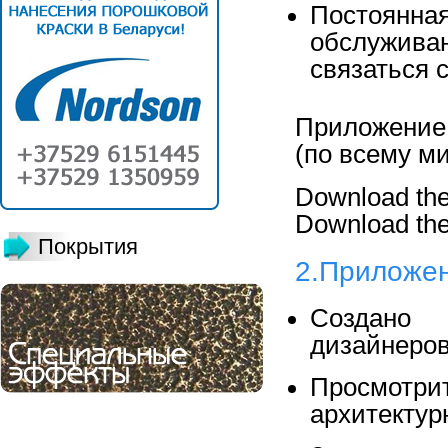
Постоянна
обслужив
связаться 
Приложение д
(по всему ми
Download the
Download the
Покрытия
2.Приложен
Создано 
дизайнеро
Просмот
архитектур