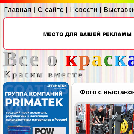
Главная
|
О сайте
|
Новости
|
Выставк
Все о
к
р
а
с
к
Красим вместе
Фото с выставо