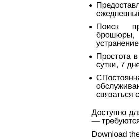
Предоста
ежедневный
Поиск пр
брошюры, 
устранение
Простота в
сутки, 7 дн
CПостоянн
обслужив
связаться 
Доступно для
― требуются
Download the