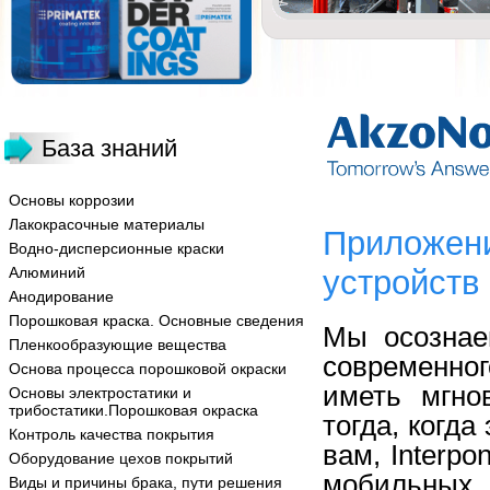
База знаний
Основы коррозии
Лакокрасочные материалы
Приложени
Водно-дисперсионные краски
Алюминий
устройств
Анодирование
Порошковая краска. Основные сведения
Мы осознае
Пленкообразующие вещества
современног
Основа процесса порошковой окраски
иметь мгно
Основы электростатики и
трибостатики.Порошковая окраска
тогда, когд
Контроль качества покрытия
вам, Interp
Оборудование цехов покрытий
мобильных 
Виды и причины брака, пути решения