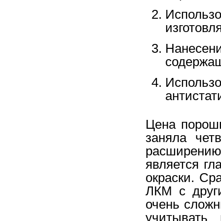
Использо
изготовл
Нанесени
содержащ
Исполь
анти
стат
Цена порошк
заняла чет
расширению
является гл
окраски. Ср
ЛКМ с друг
очень сложн
учитывать 