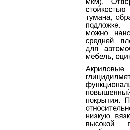
мкм). Отве
стойкостью
тумана, обр
подложке.
можно нано
средней пл
для автомо
мебель, оци
Акриловы
глицидил
функционал
повышенный
покрытия. 
относитель
низкую вяз
высокой 