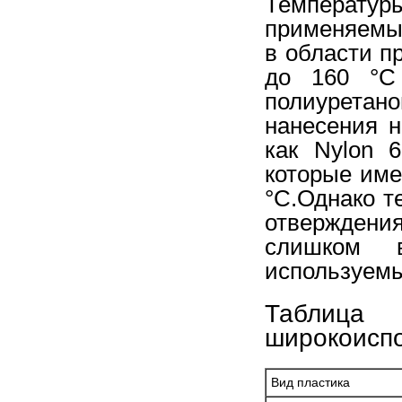
Температу
применяемых
в области п
до 160 °С
полиуретано
нанесения н
как Nylon 
которые име
°С.Однако т
отверждени
слишком 
используемых
Таблица 
широкоиспо
Вид пластика