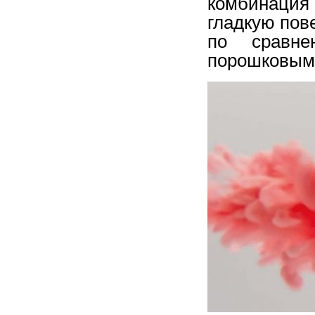
комбинация
гладкую пов
по сравне
порошковым