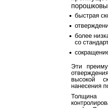
порошковы
быстрая ск
отверждени
более низк
со станда
сокращени
Эти преиму
отвержден
высокой с
нанесения 
Толщина
контролиров