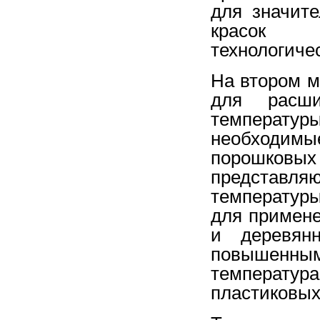
для значит
красок 
технологиче
На втором м
для расши
температ
необходим
порошковы
представля
температур
для примене
и деревянн
повышенным
температур
пластиковых