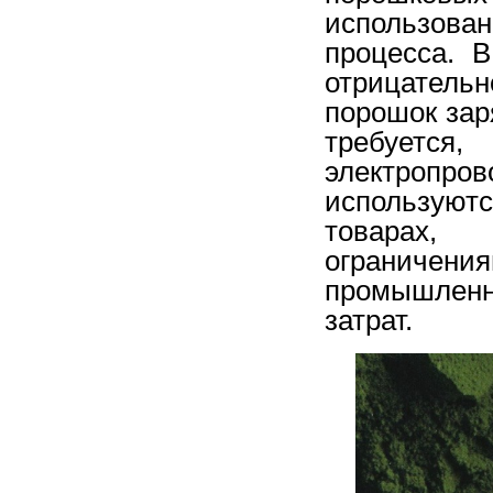
использова
процесса. 
отрицатель
порошок зар
требует
электропро
используют
товарах, 
ограниче
промышленн
затрат.