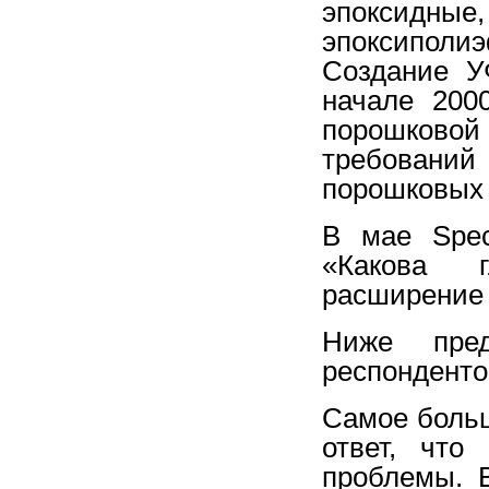
эпоксидн
эпоксиполи
Создание У
начале 200
порошков
требований
порошковых 
В мае Spec
«Какова г
расширение 
Ниже пред
респонденто
Самое больш
ответ, что
проблемы. В