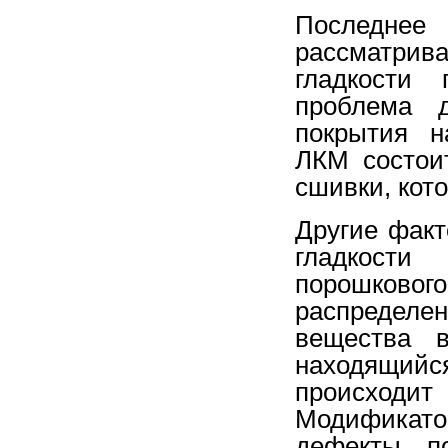
Последне
рассматрив
гладкости 
проблема д
покрытия н
ЛКМ состои
сшивки, кот
Другие факт
гладкости
порошковог
распределе
вещества в
находящий
происходи
Модификат
дефекты по