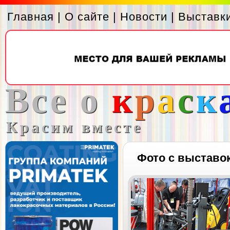
Главная
|
О сайте
|
Новости
|
Выставк
Все о
к
р
а
с
к
Красим вместе
Фото с выставо