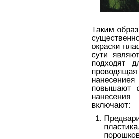
Таким обра
существенн
окраски пла
сути являю
подходят д
проводящая
нанесениея
повышают с
нанесения
включают:
Предва
пла
стик
порошко