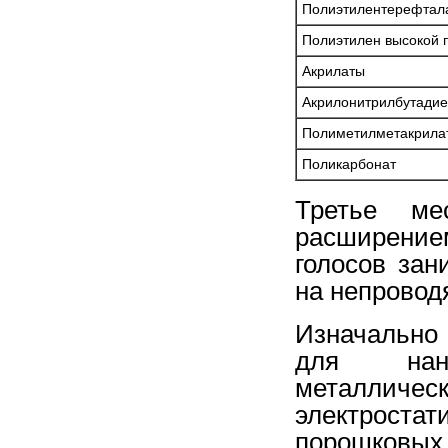
Полиэтилентерефтал
Полиэтилен высокой 
Акрилаты
Акрилонитрилбутадие
Полиметилметакрила
Поликарбонат
Третье ме
расширение
голосов зан
на непровод
Изначально
для нане
металли
электроста
порошков