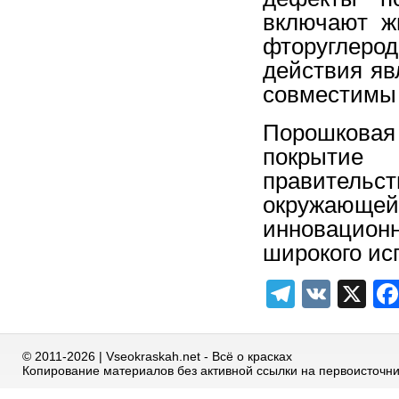
включают ж
фторуглеро
действия яв
совместимы 
Порошковая 
покрыти
правитель
окружающ
инновацион
широкого ис
Telegra
VK
X
© 2011-2026 | Vseokraskah.net - Всё о красках
Копирование материалов без активной ссылки на первоисточн