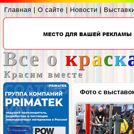
Главная
|
О сайте
|
Новости
|
Выставк
Все о
к
р
а
с
к
Красим вместе
Фото с выставо