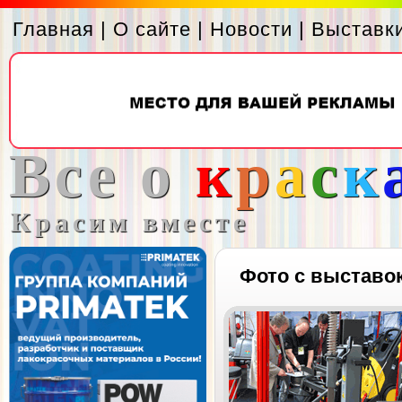
Главная
|
О сайте
|
Новости
|
Выставк
Все о
к
р
а
с
к
Красим вместе
Фото с выставо