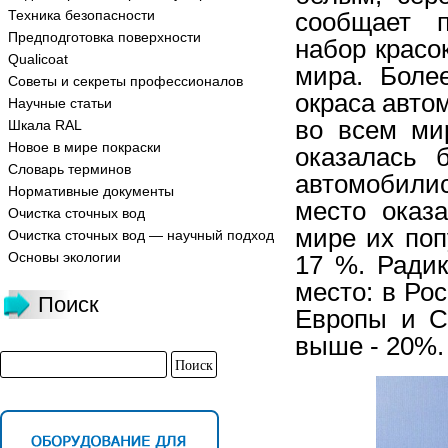
Техника безопасности
сообщает п
Предподготовка поверхности
набор красо
Qualicoat
мира. Боле
Советы и секреты профессионалов
окраса авто
Научные статьи
во всем ми
Шкала RAL
Новое в мире покраски
оказалась 
Словарь терминов
автомобилис
Нормативные документы
место оказ
Очистка сточных вод
мире их поп
Очистка сточных вод — научный подход
Основы экологии
17 %. Ради
место: в Ро
Поиск
Европы и С
выше - 20%.