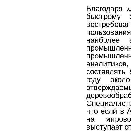
Благодаря «
быстрому 
востребова
пользован
наиболее 
промышленны
промышленн
аналитиков
составлять
году окол
отвержд
деревооб
Специалист
что если в 
на мирово
выступает о