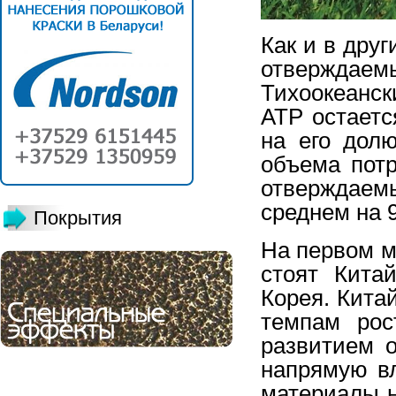
Как и в дру
отверждае
Тихоокеанс
АТР остаетс
на его дол
объема потр
отверждае
среднем на 9
Покрытия
На первом м
стоят Кита
Корея. Кита
темпам рос
развитием 
напрямую вл
материалы н