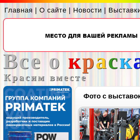
Главная
|
О сайте
|
Новости
|
Выставк
Все о
к
р
а
с
к
Красим вместе
Фото с выставо