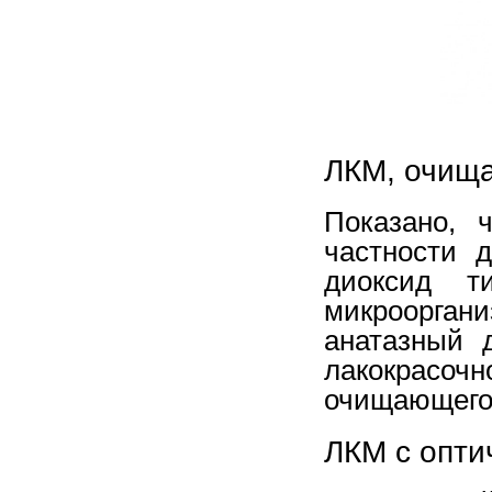
ЛКМ, очищ
Показано, 
частности 
диоксид т
микроорга
анатазный 
лакокрасо
очищающего 
ЛКМ с опт