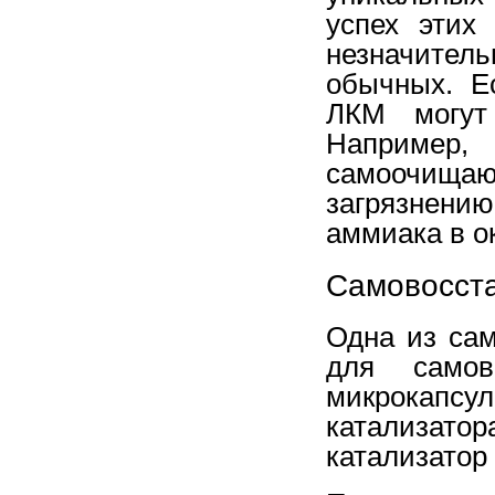
успех этих
незначител
обычных. Е
ЛКМ могут 
Например,
самоочища
загрязнени
аммиака в ок
Самовосст
Одна из сам
для самово
микрокапсу
катализат
катализатор