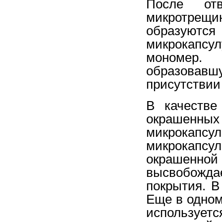
После отв
микротрещ
образуют
микрокапсу
мономер
образовав
присутствии
В качестве
окрашенн
микрокапсу
микрокапс
окрашенн
высвобожда
покрытия. В
Еще в одном
использует