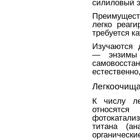
силиловый 
Преимуществ
легко реаги
требуется к
Изучаются 
— энзимы 
самовосст
естественно
Легкоочищ
К числу ле
относят
фотокатали
титана (ан
органическ