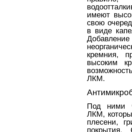
водоотталк
имеют высок
свою очеред
в виде капе
Добавле
неорганиче
кремния, п
высоким кр
возможност
ЛКМ.
Антимикро
Под ними ч
ЛКМ, которы
плесени, г
покрытия.