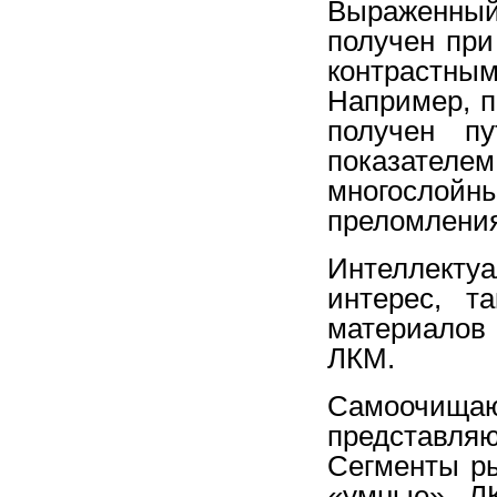
Выраженны
получен пр
контрастн
Например, 
получен п
показател
многослойны
преломлени
Интеллект
интерес, т
материалов
ЛКМ.
Самоочищ
представля
Сегменты ры
«умные» ЛК