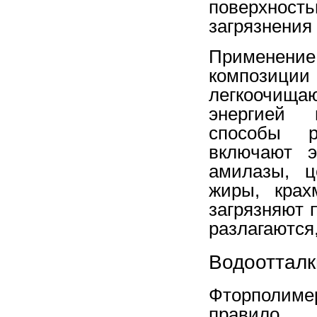
поверхно
загрязнения
Применение
композиции
легкоочищ
энергией 
способы р
включают э
амилазы, ц
жиры, крах
загрязняют 
разлагаются,
Водооттал
Фторполимер
правило,