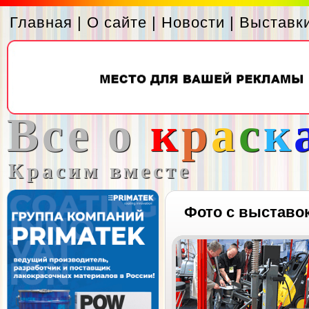
Главная
|
О сайте
|
Новости
|
Выставк
Все о
к
р
а
с
к
Красим вместе
Фото с выставо