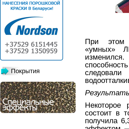
При этом 
«умных» Л
изменился.
способност
Покрытия
следова
водоотталки
Результаты 
Некоторое 
состоит в т
получила 6,
эффектом — 