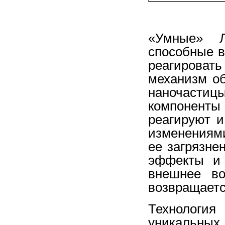
«Умные» Л
способные 
реагироват
механизм о
наночастицы
компоненты
реагируют 
изменениям
ее загрязне
эффекты и 
внешнее во
возвращаетс
Технология
уникальных