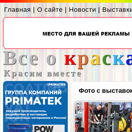
Главная
|
О сайте
|
Новости
|
Выставк
Все о
к
р
а
с
к
Красим вместе
Фото с выставо