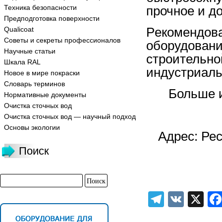
Техника безопасности
прочное и до
Предподготовка поверхности
Р
екомен
дов
Qualicoat
Советы и секреты профессионалов
оборудовани
Научные статьи
строител
Шкала RAL
индустриаль
Новое в мире покраски
Словарь терминов
Больше 
Нормативные документы
Очистка сточных вод
Очистка сточных вод — научный подход
Основы экологии
Адрес: Рес
Поиск
Telegra
VK
X