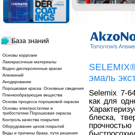
База знаний
Основы коррозии
Лакокрасочные материалы
SELEMIX®
Водно-дисперсионные краски
Алюминий
эмаль экс
Анодирование
Порошковая краска. Основные сведения
Selemix
7
-
6
Пленкообразующие вещества
как для одн
Основа процесса порошковой окраски
Характеризу
Основы электростатики и
трибостатики.Порошковая окраска
блеска, тве
Контроль качества покрытия
прочнос
тью
Оборудование цехов покрытий
быстросохн
Виды и причины брака, пути решения