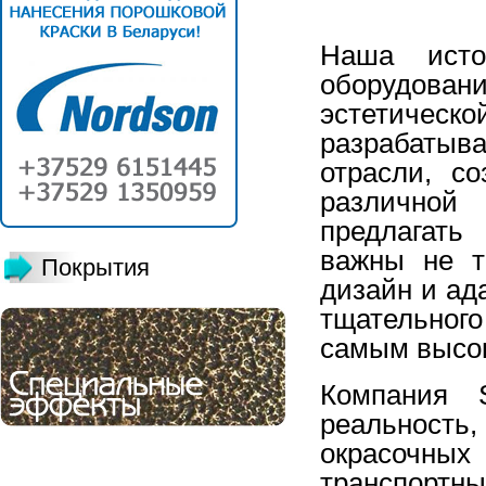
Наша исто
оборудовани
эстетическо
разрабатыв
отрасли, с
различной
предлагать
важны не т
Покрытия
дизайн и ад
тщательного
самым высок
Компания 
реальность
окрасочных
транспортны