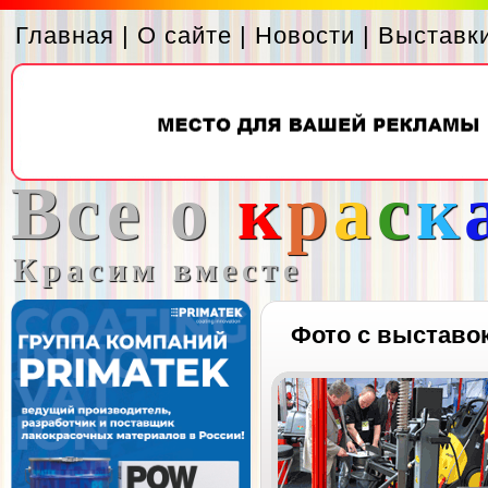
Главная
|
О сайте
|
Новости
|
Выставк
Все о
к
р
а
с
к
Красим вместе
Фото с выставо