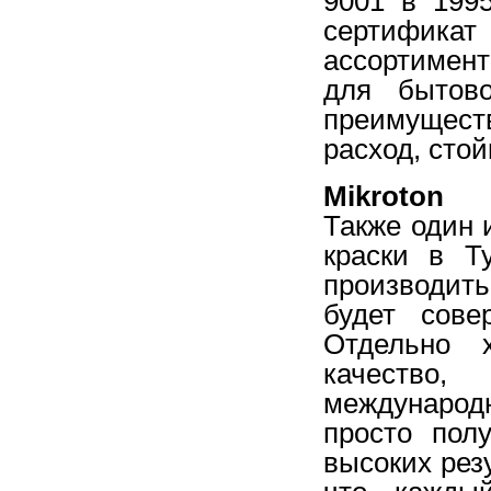
9001 в 199
сертифика
ассортимен
для бытово
преимущес
расход, стой
Mikroton
Также один 
краски в Т
производить
будет сове
Отдельно 
качество,
международ
просто пол
высоких резу