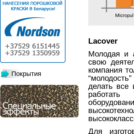
Lacover
Молодая и 
свою деятел
компания то
Покрытия
“молодость
делать все 
работать
оборудо
высокотехно
высококласс
Для изгото