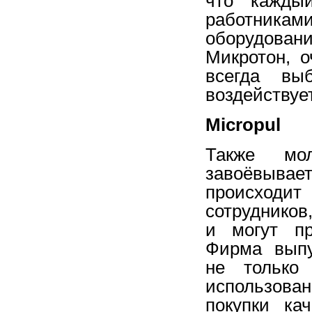
что каждый
работника
оборудовани
Микротон, о
всегда вы
воздействуе
Micropul
Также мол
завоёвыва
происходи
сотрудников
и могут пр
Фирма выпу
не только
использов
покупки ка