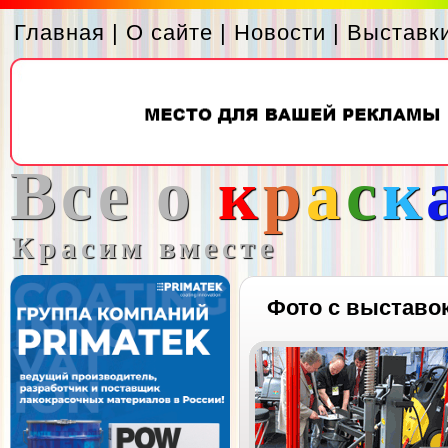
Главная
|
О сайте
|
Новости
|
Выставк
Все о
к
р
а
с
к
Красим вместе
Фото с выставо