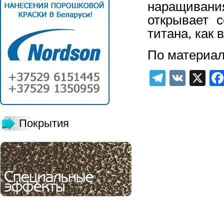
наращивани
открывает 
титана, как 
По матери
Telegra
VK
X
Покрытия