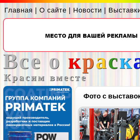
Главная
|
О сайте
|
Новости
|
Выставк
Все о
к
р
а
с
к
Красим вместе
Фото с выставо