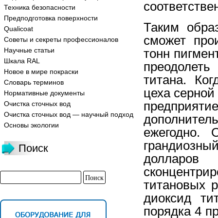
соответстве
Техника безопасности
Предподготовка поверхности
Таким обра
Qualicoat
сможет про
Советы и секреты профессионалов
Научные статьи
тонн пигмент
Шкала RAL
преодолеть
Новое в мире покраски
титана. Ко
Словарь терминов
цеха серной 
Нормативные документы
предприят
Очистка сточных вод
Очистка сточных вод — научный подход
дополнител
Основы экологии
ежегодно.
грандиозны
Поиск
долларов
сконцентри
титановых р
диоксид ти
порядка 4 п