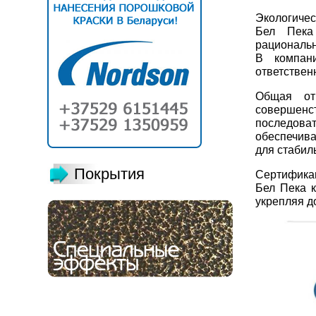
Экологичес
Бел Пека
рациональн
В компан
ответствен
Общая отв
совершенс
последова
обеспечива
для стабил
Покрытия
Сертифика
Бел Пека к
укрепляя д