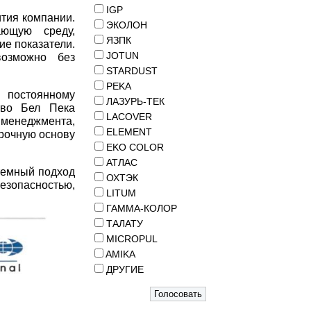
IGP
ития компании.
ЭКОЛОН
ающую среду,
ЯЗПК
ие показатели.
JOTUN
возможно без
STARDUST
PEKA
 постоянному
ЛАЗУРЬ-ТЕК
тво Бел Пека
LACOVER
 менеджмента,
ELEMENT
рочную основу
EKO COLOR
АТЛАС
темный подход
ОХТЭК
езопасностью,
LITUM
ГАММА-КОЛОР
ТАЛАТУ
MICROPUL
AMIKA
ДРУГИЕ