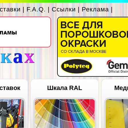
ставки
|
F.A.Q.
|
Ссылки
|
Реклама
|
с
к
а
х
ставок
Шкала RAL
Мед