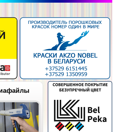
иафайлы