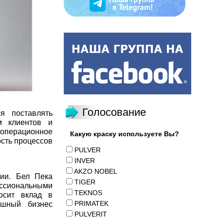
Голосование
я поставлять
м клиентов и
операционное
Какую краску используете Вы?
сть процессов
PULVER
INVER
AKZO NOBEL
нии. Бел Пека
TIGER
ессиональными
TEKNOS
осит вклад в
PRIMATEK
ешный бизнес
PULVERIT