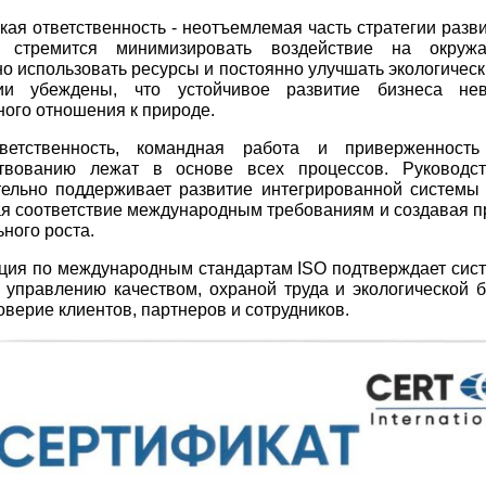
кая ответственность - неотъемлемая часть стратегии разв
 стремится минимизировать воздействие на окруж
о использовать ресурсы и постоянно улучшать экологическ
ии убеждены, что устойчивое развитие бизнеса не
ного отношения к природе.
етственность, командная работа и приверженность
твованию лежат в основе всех процессов. Руководс
тельно поддерживает развитие интегрированной системы
я соответствие международным требованиям и создавая п
ьного роста.
ция по международным стандартам ISO подтверждает сис
 управлению качеством, охраной труда и экологической б
оверие клиентов, партнеров и сотрудников.