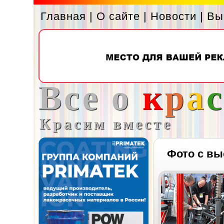
Главная
|
О сайте
|
Новости
|
Вы
Все о
к
р
а
Красим вместе
Фото с вы