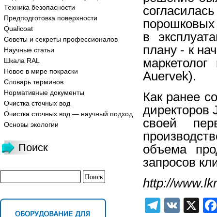
Техника безопасности
согласилас
Предподготовка поверхности
порошковых 
Qualicoat
в эксплуат
Советы и секреты профессионалов
плану - к на
Научные статьи
маркетолог
Шкала RAL
Новое в мире покраски
Auervek).
Словарь терминов
Нормативные документы
Как ранее с
Очистка сточных вод
директоров 
Очистка сточных вод — научный подход
своей пер
Основы экологии
производст
Поиск
объема про
запросов кл
http://www.lk
Telegra
VK
X