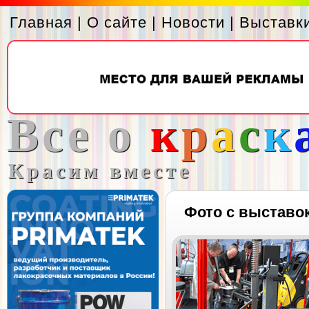
Главная
|
О сайте
|
Новости
|
Выставк
Все о
к
р
а
с
к
Красим вместе
Фото с выставо