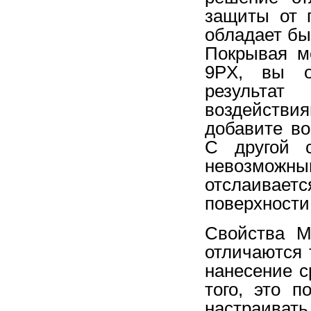
защиты от 
обладает б
Покрывая м
9PX, вы об
результат
воздействи
добавите во
С другой с
невозможным
отслаиваетс
поверхности
Свойства M
отличаются 
нанесение с
того, это 
настраивать