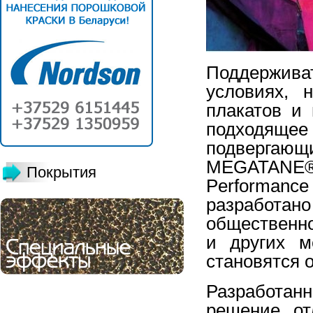
Поддержива
условиях, 
плакатов и 
подходящее
подвергающ
MEGATANE® 9
Покрытия
Performan
разработа
общественн
и других м
становятся 
Разработанн
решение от