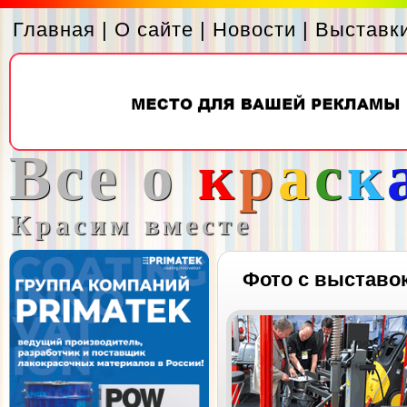
Главная
|
О сайте
|
Новости
|
Выставк
Все о
к
р
а
с
к
Красим вместе
Фото с выставо