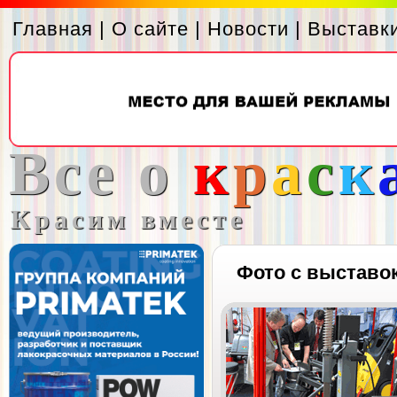
Главная
|
О сайте
|
Новости
|
Выставк
Все о
к
р
а
с
к
Красим вместе
Фото с выставо