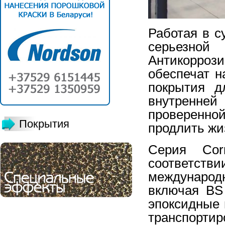
Работая в с
серьезн
Антикорро
обеспечат 
покрытия д
внутренне
проверенно
Покрытия
продлить жи
Серия Cor
соответс
международ
включая BS
эпоксидные
транспорт