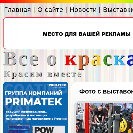
Главная
|
О сайте
|
Новости
|
Выставк
Все о
к
р
а
с
к
Красим вместе
Фото с выставо