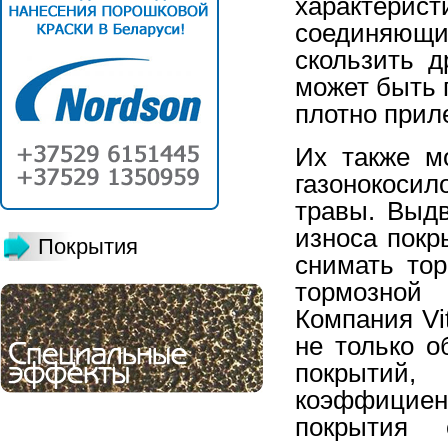
характерист
соединяющи
скользить д
может быть 
плотно приле
Их также м
газонокоси
травы. Выд
износа покр
Покрытия
снимать то
тормозной
Компания Vi
не только о
покрытий
коэффицие
покрытия 