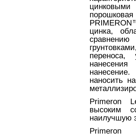
цинковыми
порошкова
PRIMERON™,
цинка, обл
сравнени
грунтовкам
переноса, 
нанесени
нанесение.
наносить на
металлизиро
Primeron L
высоким 
наилучшую
Primeron 