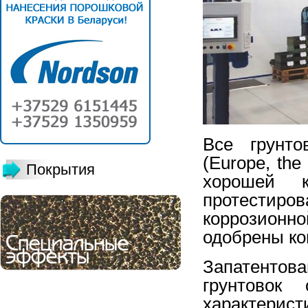
Все грунт
(Europe, the
Покрытия
хорошей к
протестиро
коррозионн
одобрены ком
Запатентов
грунтовок
характерис