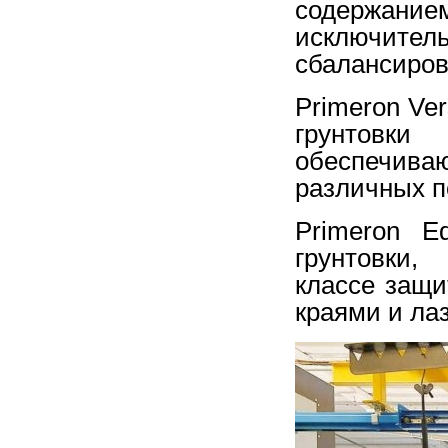
содерж
исключител
сбалансиро
Primeron Ve
грунтовк
обеспечива
различных п
Primeron E
грунтовки
классе защи
краями и ла