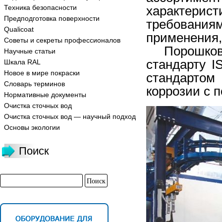
Техника безопасности
характерист
Предподготовка поверхности
требования
Qualicoat
применения
,
Советы и секреты профессионалов
Порошко
Научные статьи
стандарту
I
Шкала RAL
Новое в мире покраски
стандартом
Словарь терминов
коррозии
с
п
Нормативные документы
Очистка сточных вод
Очистка сточных вод — научный подход
Основы экологии
Поиск