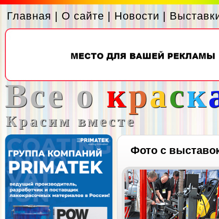
Главная
|
О сайте
|
Новости
|
Выставк
Все о
к
р
а
с
к
Красим вместе
Фото с выставо