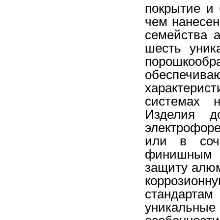
покрытие
и
чем
нанесе
семейства
шесть
уник
порошкообр
обеспечива
характерист
системах
на
Изделия
д
электрофоре
или
в
соч
финишным
защиту
алю
коррозионн
стандартам
уникальные