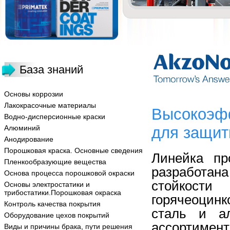
База знаний
Основы коррозии
Лакокрасочные материалы
Высокоэф
Водно-дисперсионные краски
Алюминий
для защит
Анодирование
Порошковая краска. Основные сведения
Линейка
пр
Пленкообразующие вещества
разработана
Основа процесса порошковой окраски
стойкости
п
Основы электростатики и
трибостатики.Порошковая окраска
горячеоцинк
Контроль качества покрытия
сталь
и
а
Оборудование цехов покрытий
ассортимент
Виды и причины брака, пути решения