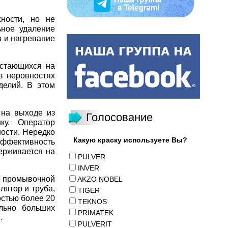
ности, но не
ьное удаление
в и нагревание
остающихся на
в неровностях
делий. В этом
 на выходе из
Голосование
ку. Оператор
ности. Нередко
Какую краску используете Вы?
ффективность
держивается на
PULVER
INVER
е промывочной
AKZO NOBEL
лятор и труба,
TIGER
остью более 20
TEKNOS
льно больших
PRIMATEK
.
PULVERIT