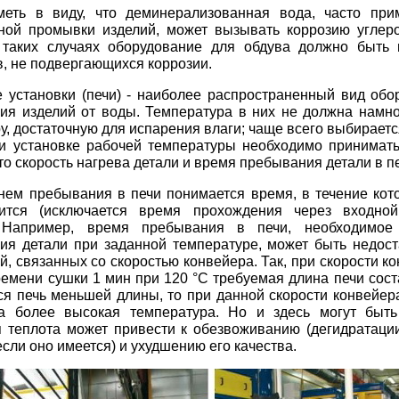
меть в виду, что деминерализованная вода, часто пр
ной промывки изделий, может вызывать коррозию углеро
 таких случаях оборудование для обдува должно быть
, не подвергающихся коррозии.
установки (печи) - наиболее распространенный вид обо
ия изделий от воды. Температура в них не должна намн
у, достаточную для испарения влаги; чаще всего выбирает
и установке рабочей температуры необходимо принимать
то скорость нагрева детали и время пребывания детали в п
ем пребывания в печи понимается время, в течение кото
ится (исключается время прохождения через входно
 Например, время пребывания в печи, необходимое
я детали при заданной температуре, может быть недост
й, связанных со скоростью конвейера. Так, при скорости к
времени сушки 1 мин при 120 °С требуемая длина печи сост
ся печь меньшей длины, то при данной скорости конвейер
а более высокая температура. Но и здесь могут быть
 теплота может привести к обезвоживанию (дегидратаци
если оно имеется) и ухудшению его качества.