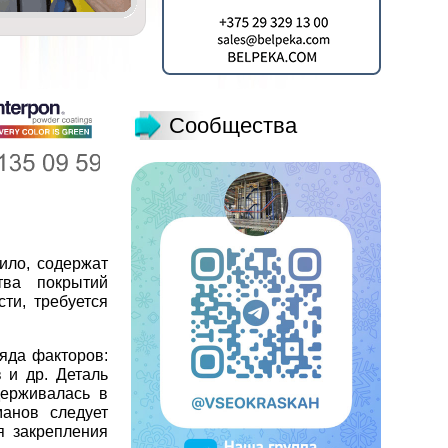
Сообщества
ило, содержат
тва покрытий
ти, требуется
ряда факторов:
 и др. Деталь
держивалась в
манов следует
я закрепления