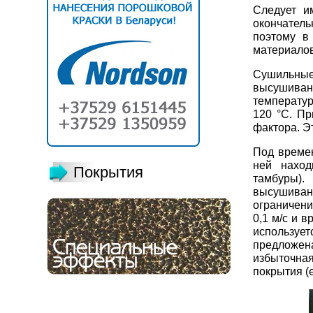
Следует и
окончатель
поэтому в
материалов
Сушильные 
высушиван
температур
120 °С. Пр
фактора. Э
Под времен
ней наход
Покрытия
тамбуры).
высушивани
ограничени
0,1 м/с и 
использует
предложен
избыточная
покрытия (