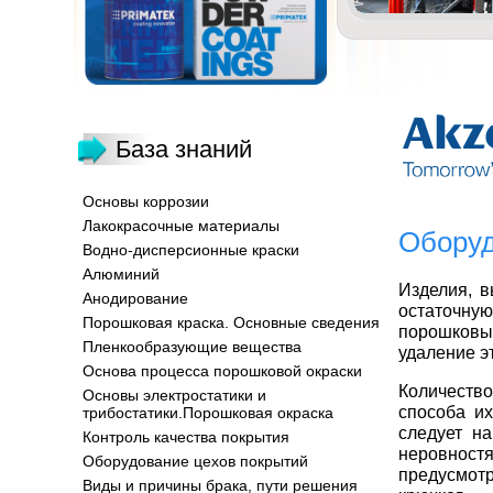
База знаний
Основы коррозии
Лакокрасочные материалы
Оборуд
Водно-дисперсионные краски
Алюминий
Изделия, в
Анодирование
остаточну
Порошковая краска. Основные сведения
порошковы
Пленкообразующие вещества
удаление эт
Основа процесса порошковой окраски
Количество
Основы электростатики и
способа их
трибостатики.Порошковая окраска
следует н
Контроль качества покрытия
неровност
Оборудование цехов покрытий
предусмот
Виды и причины брака, пути решения