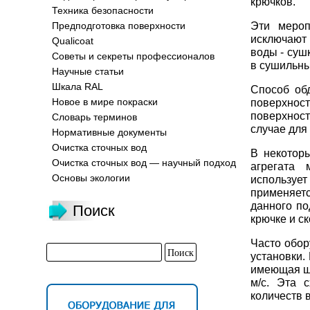
крючков.
Техника безопасности
Эти мероп
Предподготовка поверхности
исключают
Qualicoat
воды - суш
Советы и секреты профессионалов
в сушильны
Научные статьи
Шкала RAL
Способ об
Новое в мире покраски
поверхност
поверхнос
Словарь терминов
случае для
Нормативные документы
Очистка сточных вод
В некоторы
Очистка сточных вод — научный подход
агрегата 
Основы экологии
использует
применяет
данного по
Поиск
крючке и ск
Часто обор
установки.
имеющая ще
м/с. Эта 
количеств 