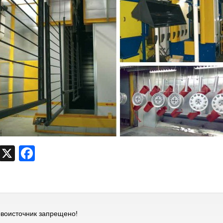
egram
VK
X
Facebook
рвоисточник запрещено!