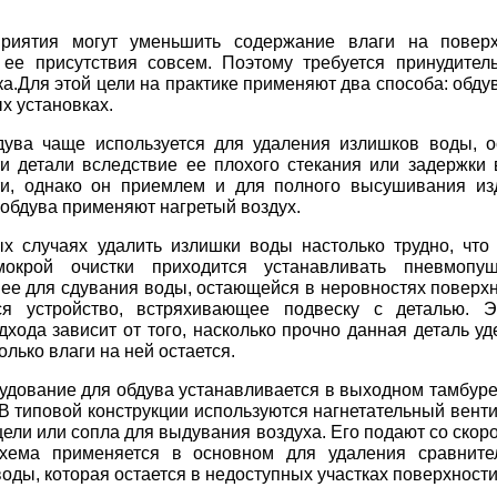
риятия могут уменьшить содержание влаги на поверх
 ее присутствия совсем. Поэтому требуется принудител
ка.Для этой цели на практике применяют два способа: обду
х установках.
дува чаще используется для удаления излишков воды, 
и детали вследствие ее плохого стекания или задержки 
ти, однако он приемлем и для полного высушивания из
 обдува применяют нагретый воздух.
х случаях удалить излишки воды настолько трудно, что
мокрой очистки приходится устанавливать пневмопуш
 ее для сдувания воды, остающейся в неровностях поверх
ся устройство, встряхивающее подвеску с деталью. Э
дхода зависит от того, насколько прочно данная деталь у
олько влаги на ней остается.
удование для обдува устанавливается в выходном тамбур
 В типовой конструкции используются нагнетательный венти
ли или сопла для выдувания воздуха. Его подают со скор
схема применяется в основном для удаления сравните
воды, которая остается в недоступных участках поверхности