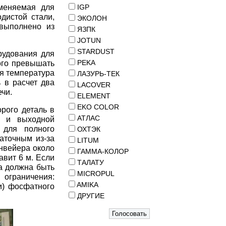
именяемая для
IGP
дистой стали,
ЭКОЛОН
 выполнено из
ЯЗПК
JOTUN
STARDUST
рудования для
PEKA
ого превышать
ся температура
ЛАЗУРЬ-ТЕК
 в расчет два
LACOVER
ечи.
ELEMENT
EKO COLOR
рого деталь в
АТЛАС
й и выходной
 для полного
ОХТЭК
аточным из-за
LITUM
онвейера около
ГАММА-КОЛОР
авит 6 м. Если
ТАЛАТУ
а должна быть
MICROPUL
 ограничения:
AMIKA
и) фосфатного
ДРУГИЕ