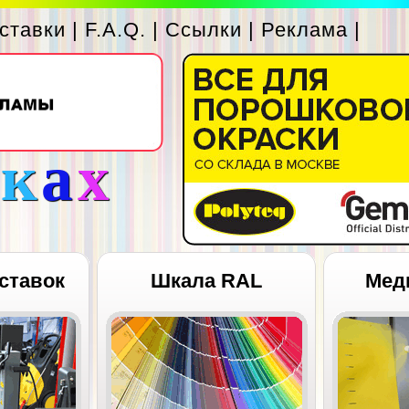
ставки
|
F.A.Q.
|
Ссылки
|
Реклама
|
с
к
а
х
ставок
Шкала RAL
Мед