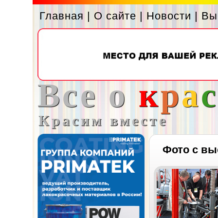
Главная
|
О сайте
|
Новости
|
Вы
Все о
к
р
а
Красим вместе
Фото с вы