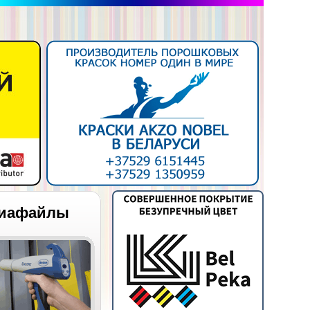
иафайлы