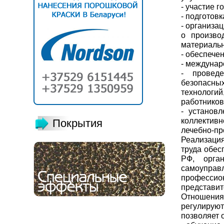
- участие 
- подготов
- организа
о произво
материальн
- обеспече
- междунар
- провед
безопасны
технологи
работников
- установ
коллективн
Покрытия
лечебно-пр
Реализаци
труда обес
РФ, орга
самоупра
профессио
представит
Отношени
регулирую
позволяет 