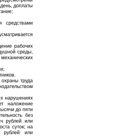
 день, доплаты
тание;
я средствами
сматривается
щение рабочих
душной среды,
 механических
и;
тников.
 охраны труда
нодательством
ых нарушениях
ет наложение
ысячи до пяти
тельность без
яч рублей или
ста суток; на
ч рублей или