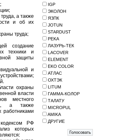
;
IGP
ции;
ЭКОЛОН
труда, а также
ЯЗПК
ости и об их
JOTUN
STARDUST
раны труда;
PEKA
щей создание
ЛАЗУРЬ-ТЕК
ых техники и
LACOVER
ивной защиты
ELEMENT
EKO COLOR
ивидуальной и
АТЛАС
устройствами;
ОХТЭК
й.
LITUM
бласти охраны
венной власти
ГАММА-КОЛОР
нов местного
ТАЛАТУ
ей, а также
MICROPUL
х работниками
AMIKA
ДРУГИЕ
 кодексом РФ
ализ которых
вляются: