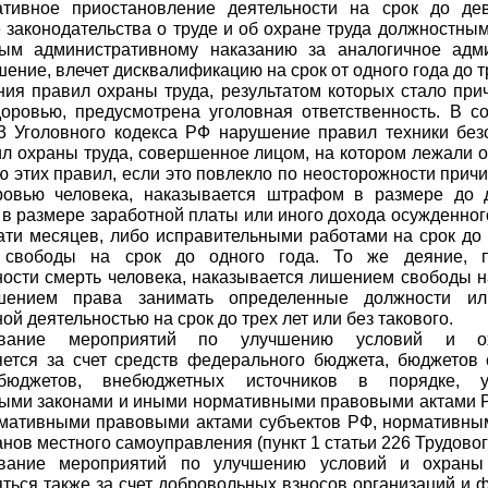
ативное приостановление деятельности на срок до дев
законодательства о труде и об охране труда должностным
тым административному наказанию за аналогичное адм
ение, влечет дисквалификацию на срок от одного года до тр
ия правил охраны труда, результатом которых стало при
оровью, предусмотрена уголовная ответственность. В со
3 Уголовного кодекса РФ нарушение правил техники без
л охраны труда, совершенное лицом, на котором лежали о
 этих правил, если это повлекло по неосторожности прич
ровью человека, наказывается штрафом в размере до 
 в размере заработной платы или иного дохода осужденног
ти месяцев, либо исправительными работами на срок до д
 свободы на срок до одного года. То же деяние, 
ости смерть человека, наказывается лишением свободы на
шением права занимать определенные должности ил
ой деятельностью на срок до трех лет или без такового.
ование мероприятий по улучшению условий и о
ется за счет средств федерального бюджета, бюджетов 
бюджетов, внебюджетных источников в порядке, у
ыми законами и иными нормативными правовыми актами Р
мативными правовыми актами субъектов РФ, нормативн
анов местного самоуправления (пункт 1 статьи 226 Трудовог
вание мероприятий по улучшению условий и охраны
ться также за счет добровольных взносов организаций и 