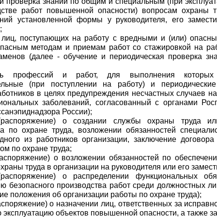
 и проверка знаний по общим и специальным (при эксплуа
дстве работ повышенной опасности) вопросам охраны т
ений установленной формы у руководителя, его замест
;
 лиц, поступающих на работу с вредными и (или) опасн
опасным методам и приемам работ со стажировкой на ра
аменов (далее - обучение и периодическая проверка зн
нь профессий и работ, для выполнения которых 
ельные (при поступлении на работу) и периодические
ботников в целях предупреждения несчастных случаев на
иональных заболеваний, согласованный с органами Рос
оссанэпиднадзора России);
(распоряжение) о создании службы охраны труда ил
та по охране труда, возложении обязанностей специали
дного из работников организации, заключение договора
ом по охране труда;
распоряжение) о возложении обязанностей по обеспечен
охраны труда в организации на руководителя или его замест
(распоряжение) о распределении функциональных обя
ю безопасного производства работ среди должностных ли
ие положения об организации работы по охране труда);
распоряжение) о назначении лиц, ответственных за исправн
 эксплуатацию объектов повышенной опасности, а также з