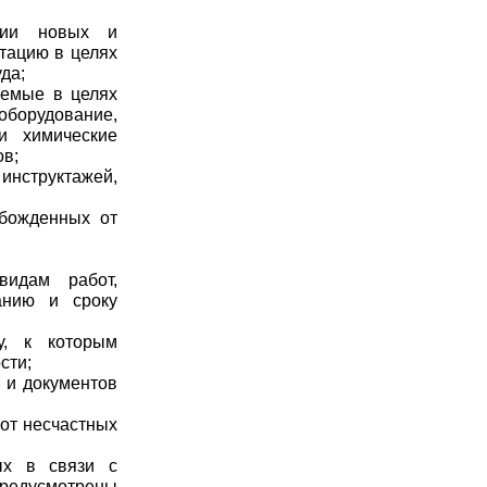
твии новых и
тацию в целях
да;
яемые в целях
борудование,
и химические
ов;
инструктажей,
обожденных от
идам работ,
анию и сроку
у, к которым
сти;
 и документов
 от несчастных
ых в связи с
едусмотрены