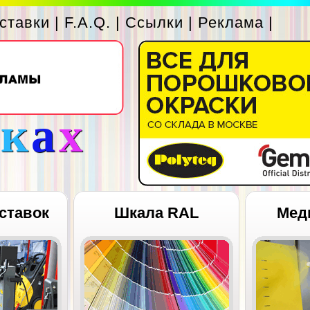
ставки
|
F.A.Q.
|
Ссылки
|
Реклама
|
с
к
а
х
ставок
Шкала RAL
Мед