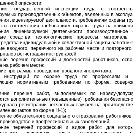
шенной опасности;
ение государственной инспекции труда о соответс
руемых производственных объектов, введенных в эксплуа
ния лицензируемой деятельности, требованиям охраны тру
каты соответствия требованиям охраны труда на примен
ения лицензируемой деятельности производственное о
ные средства, технологические процессы, материалы 
средства индивидуальной и коллективной защиты работник
ие вводного, первичного на рабочем месте и повторного 
рналов регистрации инструктажей;
ение перечня профессий и должностей работников, осв
а на рабочем месте;
ние программы проведения вводного инструктажа;
е инструкций по охране труда по профессиям и в
вующих нормативным требованиям по форме, содерж
ение перечня работ, выполняемых по наряду-допуск
тся дополнительные (повышенные) требования безопасно
журнала регистрации несчастных случаев на производстве
млению (актов по форме Н-1);
ление обязательного социального страхования работников
 производстве и профессиональных заболеваний;
ение перечней профессий и видов работ, для котор
риятными условиями труда законодательством пр