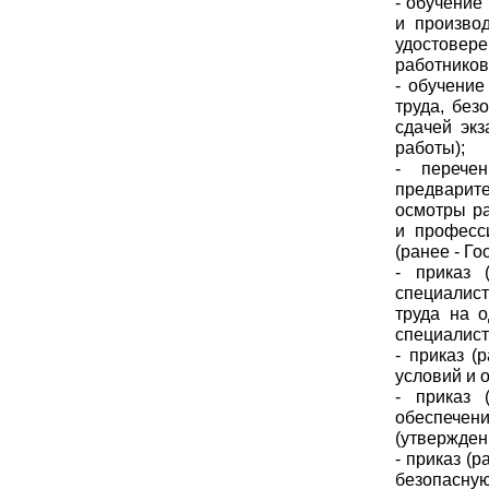
- обучение
и произво
удостовер
работников
- обучение
труда, без
сдачей экз
работы);
- перече
предварит
осмотры ра
и професс
(ранее - Г
- приказ 
специалис
труда на о
специалист
- приказ (
условий и 
- приказ 
обеспечени
(утвержден
- приказ (
безопасную