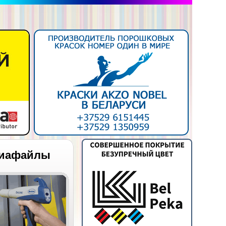
иафайлы