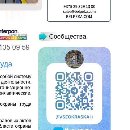
Сообщества
руда
 собой систему
деятельности,
анизационно-
актические,
охраны труда
равовых актов
бласти охраны