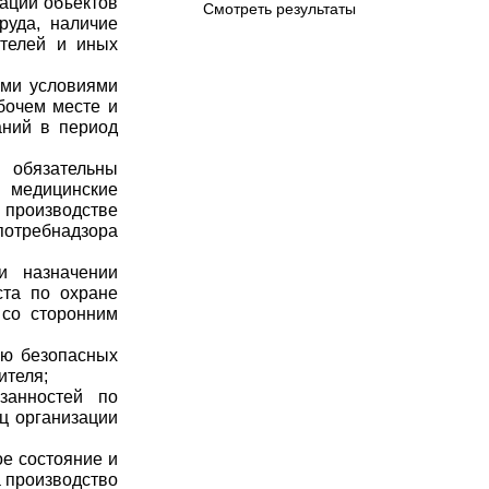
тации объектов
Смотреть результаты
руда, наличие
ителей и иных
ыми условиями
бочем месте и
аний в период
обязательны
 медицинские
 производстве
потребнадзора
и назначении
ста по охране
 со сторонним
ию безопасных
ителя;
занностей по
ц организации
ое состояние и
а производство