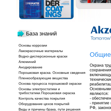
База знаний
Основы коррозии
Лакокрасочные материалы
Общие 
Водно-дисперсионные краски
Алюминий
Охрана тру
Анодирование
сохранени
Порошковая краска. Основные сведения
включающу
Пленкообразующие вещества
техничес
Основа процесса порошковой окраски
реабилитац
Основными
Основы электростатики и
трибостатики.Порошковая окраска
являются:
- обеспече
Контроль качества покрытия
- принятие
Оборудование цехов покрытий
РФ, законо
Виды и причины брака, пути решения