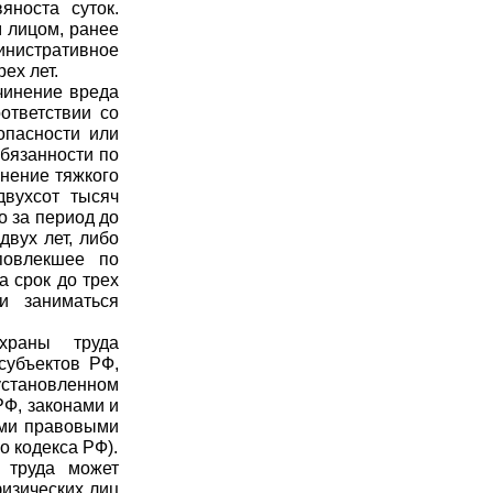
яноста суток.
 лицом, ранее
инистративное
ех лет.
чинение вреда
ответствии со
опасности или
бязанности по
инение тяжкого
двухсот тысяч
о за период до
вух лет, либо
повлекшее по
 срок до трех
и заниматься
храны труда
субъектов РФ,
становленном
Ф, законами и
ыми правовыми
о кодекса РФ).
 труда может
физических лиц