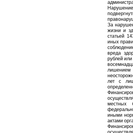
администр
Нарушение 
подвергну
правонаруш
За нарушен
жизни и зд
статьей 14
иных прави
соблюдению
вреда здо
рублей или
восемнадца
лишением
неосторожн
лет с ли
определенн
Финансир
осуществля
местных 
федеральн
иными нор
актами орг
Финансиро
осуществля