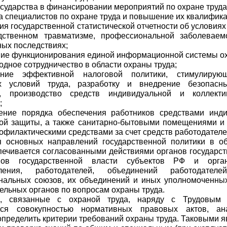
государства в финансировании мероприятий по охране труда
ка специалистов по охране труда и повышение их квалифика
ция государственной статистической отчетности об условиях 
дственном травматизме, профессиональной заболеваем
ых последствиях;
ние функционирования единой информационной системы ох
одное сотрудничество в области охраны труда;
ение эффективной налоговой политики, стимулирую
х условий труда, разработку и внедрение безопасн
й, производство средств индивидуальной и коллект
;
ление порядка обеспечения работников средствами инд
ой защиты, а также санитарно-бытовыми помещениями и 
офилактическими средствами за счет средств работодателе
я основных направлений государственной политики в о
печивается согласованными действиями органов государст
нов государственной власти субъектов РФ и орга
вления, работодателей, объединений работодател
нальных союзов, их объединений и иных уполномоченны
ельных органов по вопросам охраны труда.
я, связанные с охраной труда, наряду с Трудовым
тся совокупностью нормативных правовых актов, ан
определить критерии требований охраны труда. Таковыми я