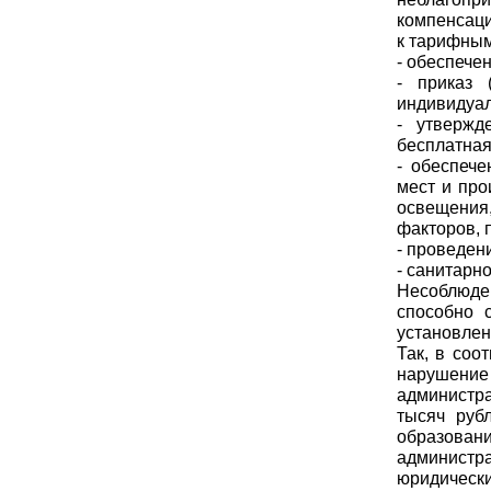
компенсаци
к тарифным
- обеспече
- приказ 
индивидуал
- утвержд
бесплатная
- обеспеч
мест и пр
освещения,
факторов, 
- проведен
- санитарн
Несоблюден
способно 
установлен
Так, в соо
нарушение
администра
тысяч руб
образован
администра
юридичес