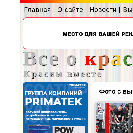
Главная
|
О сайте
|
Новости
|
Вы
Все о
к
р
а
Красим вместе
Фото с вы