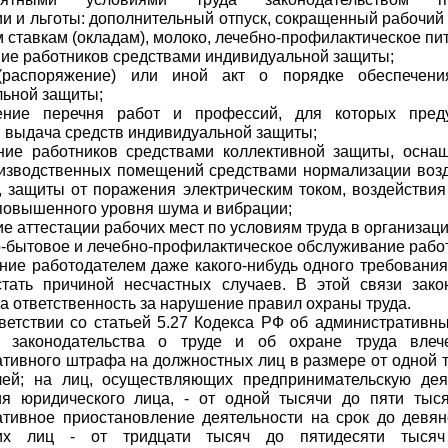
и и льготы: дополнительный отпуск, сокращенный рабочий
 ставкам (окладам), молоко, лечебно-профилактическое пи
ние работников средствами индивидуальной защиты;
(распоряжение) или иной акт о порядке обеспечени
ьной защиты;
ение перечня работ и профессий, для которых преду
 выдача средств индивидуальной защиты;
ение работников средствами коллективной защиты, осна
оизводственных помещений средствами нормализации воз
 защиты от поражения электрическим током, воздействия
повышенного уровня шума и вибрации;
ие аттестации рабочих мест по условиям труда в организаци
о-бытовое и лечебно-профилактическое обслуживание рабо
ие работодателем даже какого-нибудь одного требования
стать причиной несчастных случаев. В этой связи зако
а ответственность за нарушение правил охраны труда.
тветствии со статьей 5.27 Кодекса РФ об административн
 законодательства о труде и об охране труда влеч
тивного штрафа на должностных лиц в размере от одной т
лей; на лиц, осуществляющих предпринимательскую дея
ия юридического лица, - от одной тысячи до пяти тыс
тивное приостановление деятельности на срок до девяно
ких лиц - от тридцати тысяч до пятидесяти тыся