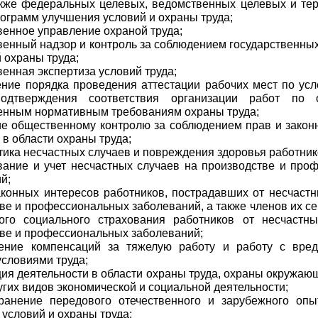
акже федеральных целевых, ведомственных целевых и те
ограмм улучшения условий и охраны труда;
твенное управление охраной труда;
твенный надзор и контроль за соблюдением государственн
 охраны труда;
венная экспертиза условий труда;
ение порядка проведения аттестации рабочих мест по усл
одтверждения соответствия организации работ по 
енным нормативным требованиям охраны труда;
ие общественному контролю за соблюдением прав и закон
 в области охраны труда;
тика несчастных случаев и повреждения здоровья работник
вание и учет несчастных случаев на производстве и про
й;
аконных интересов работников, пострадавших от несчастн
ве и профессиональных заболеваний, а также членов их с
ного социального страхования работников от несчастн
ве и профессиональных заболеваний;
ление компенсаций за тяжелую работу и работу с вре
словиями труда;
ция деятельности в области охраны труда, охраны окружа
угих видов экономической и социальной деятельности;
транение передового отечественного и зарубежного оп
условий и охраны труда;