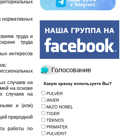
рриториальных
ых нормативных
овиям труда и
охране труда
ных интересов
ов;
Голосование
фессиональных
ых случаев на
Какую краску используете Вы?
емей на основе
PULVER
ых случаев на
INVER
дными и (или)
AKZO NOBEL
TIGER
ющей природной
TEKNOS
PRIMATEK
ыта работы по
PULVERIT