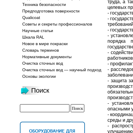
труда, а т
Техника безопасности
целевых пр
Предподготовка поверхности
- государс
Qualicoat
- государс
требований
Советы и секреты профессионалов
- государст
Научные статьи
- установл
Шкала RAL
порядка п
Новое в мире покраски
государств
Словарь терминов
- содейств
Нормативные документы
работников
Очистка сточных вод
- профилак
- расследо
Очистка сточных вод — научный подход
заболевани
Основы экологии
- защита з
производст
Поиск
обязатель
производст
- установ
опасными у
- координа
среды и др
- распрос
улучшению 