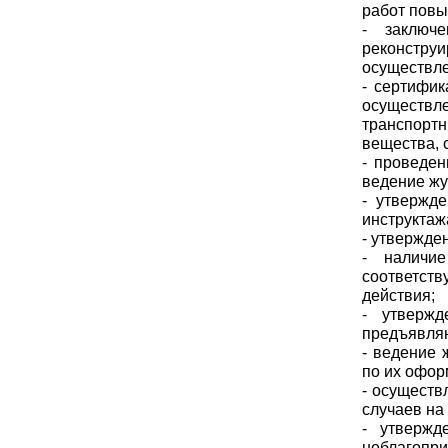
работ повы
- заключ
реконструи
осуществле
- сертифи
осуществл
транспорт
вещества, 
- проведен
ведение жу
- утвержд
инструктаж
- утвержде
- наличи
соответст
действия;
- утвержд
предъявляю
- ведение 
по их офор
- осуществ
случаев на
- утвержд
неблагоп