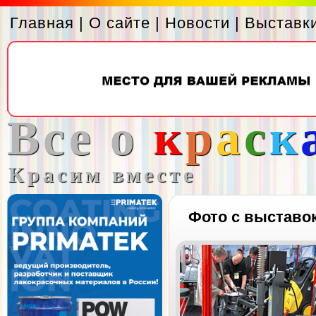
Главная
|
О сайте
|
Новости
|
Выставк
Все о
к
р
а
с
к
Красим вместе
Фото с выставо