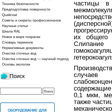
частицы в 
Техника безопасности
межмоле
Предподготовка поверхности
Qualicoat
непосредст
Советы и секреты профессионалов
(дисперсно
Научные статьи
прогрессир
Шкала RAL
их общего 
Новое в мире покраски
Слипание
Словарь терминов
Нормативные документы
гомокоа
Очистка сточных вод
гетерокоагу
Очистка сточных вод — научный подход
Основы экологии
Производст
случае
Поиск
слабоконце
содержащие
0,1 мкм, м
также части
механическ