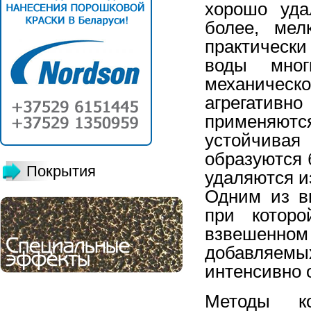
хорошо уда
более, мел
практически
воды мног
механичес
агрегативн
применяютс
устойчива
образуются 
Покрытия
удаляются и
Одним из в
при которо
взвешенном
добавляемы
интенсивно 
Методы к