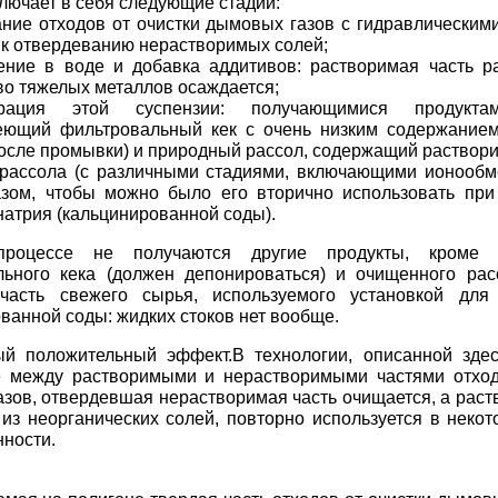
лючает в себя следующие стадии:
ние отходов от очистки дымовых газов с гидравлическим
 к отвердеванию нерастворимых солей;
ение в воде и добавка аддитивов: растворимая часть ра
о тяжелых металлов осаждается;
рация этой суспензии: получающимися продукта
еющий фильтровальный кек с очень низким содержание
осле промывки) и природный рассол, содержащий раствор
а рассола (с различными стадиями, включающими ионооб
азом, чтобы можно было его вторично использовать при
натрия (кальцинированной соды).
роцессе не получаются другие продукты, кроме о
льного кека (должен депонироваться) и очищенного рас
часть свежего сырья, используемого установкой для 
ванной соды: жидких стоков нет вообще.
ый положительный эффект.В технологии, описанной здес
е между растворимыми и нерастворимыми частями отход
зов, отвердевшая нерастворимая часть очищается, а раст
из неорганических солей, повторно используется в некот
ности.