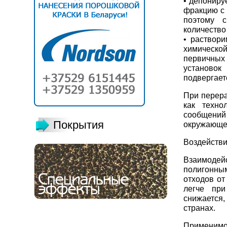
• депониру
фракцию с 
поэтому с
количество
• раствори
химическ
первичных
установок
подвергает
При перера
как техно
сообщений 
Покрытия
окружающег
Воздействи
Взаимодей
полигонны
отходов от
легче при
снижается
странах.
Применимо