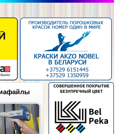
иафайлы