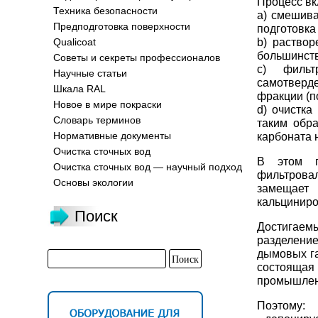
Процесс вк
Техника безопасности
a) смешива
Предподготовка поверхности
подготовка
b) раствор
Qualicoat
большинств
Советы и секреты профессионалов
c) фильт
Научные статьи
самотверд
Шкала RAL
фракции (п
Новое в мире покраски
d) очистк
Словарь терминов
таким обр
Нормативные документы
карбоната 
Очистка сточных вод
В этом п
Очистка сточных вод — научный подход
фильтрова
Основы экологии
замещает 
кальциниро
Поиск
Достигаем
разделени
дымовых га
состоящая 
промышлен
Поэтому: