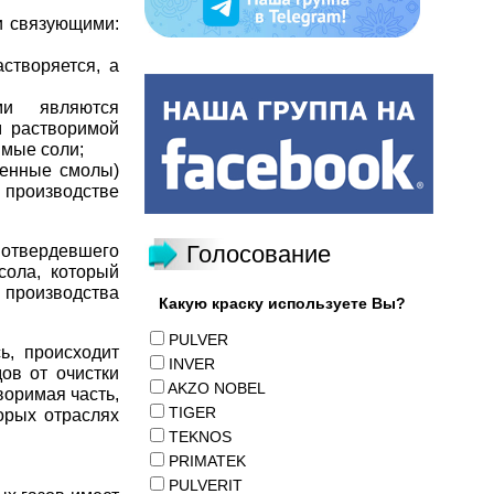
и связующими:
створяется, а
ми являются
м растворимой
имые соли;
менные смолы)
 производстве
Голосование
твердевшего
сола, который
производства
Какую краску используете Вы?
PULVER
ь, происходит
INVER
ов от очистки
AKZO NOBEL
воримая часть,
TIGER
орых отраслях
TEKNOS
PRIMATEK
PULVERIT