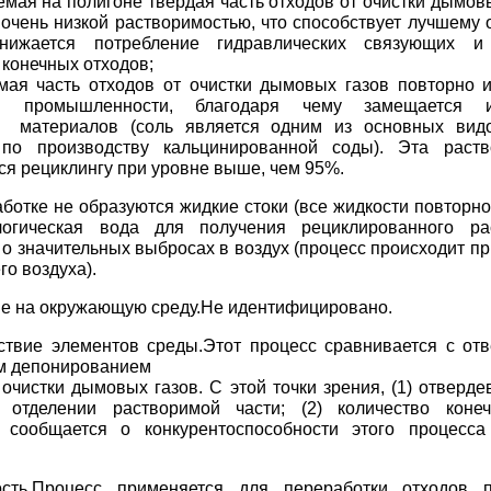
емая на полигоне твердая часть отходов от очистки дымов
очень низкой растворимостью, что способствует лучшему 
нижается потребление гидравлических связующих и
 конечных отходов;
мая часть отходов от очистки дымовых газов повторно и
ой промышленности, благодаря чему замещается и
 материалов (соль является одним из основных вид
 по производству кальцинированной соды). Эта раств
ся рециклингу при уровне выше, чем 95%.
ботке не образуются жидкие стоки (все жидкости повторн
логическая вода для получения рециклированного ра
о значительных выбросах в воздух (процесс происходит п
о воздуха).
е на окружающую среду.Не идентифицировано.
ствие элементов среды.Этот процесс сравнивается с от
м депонированием
 очистки дымовых газов. С этой точки зрения, (1) отверд
 отделении растворимой части; (2) количество конеч
, сообщается о конкурентоспособности этого процесс
сть.Процесс применяется для переработки отходов п