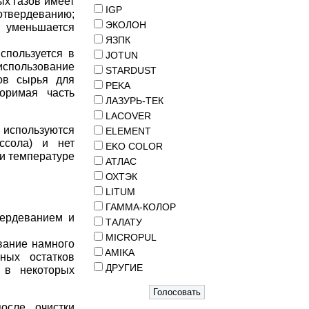
ых газов имеет
IGP
отвердеванию;
ЭКОЛОН
 уменьшается
ЯЗПК
спользуется в
JOTUN
спользование
STARDUST
ов сырья для
PEKA
оримая часть
ЛАЗУРЬ-ТЕК
LACOVER
о используются
ELEMENT
ссола) и нет
EKO COLOR
ри температуре
АТЛАС
ОХТЭК
LITUM
ГАММА-КОЛОР
вердеванием и
ТАЛАТУ
MICROPUL
евание намного
AMIKA
ных остатков
ДРУГИЕ
а в некоторых
осле очистки