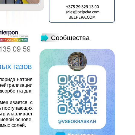
Сообщества
вых газов
хлорида натрия
нейтрализации
адсорбента для
смешивается с
0% поступающих
тр улавливает
риевой основе,
имых солей.