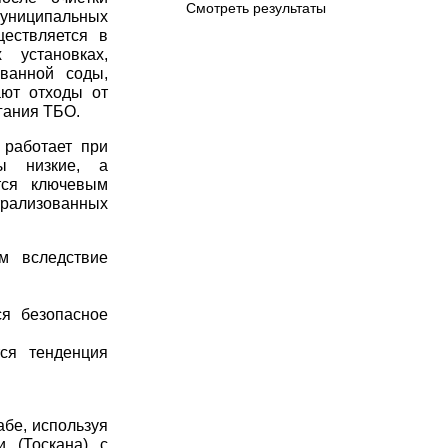
Смотреть результаты
муниципальных
ествляется в
 установках,
ванной соды,
ют отходы от
гания ТБО.
 работает при
ты низкие, а
тся ключевым
трализованных
ым вследствие
ся безопасное
ся тенденция
бе, используя
 (Тоскана) с