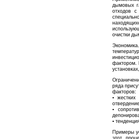
дымовых г
отходов с
специаль
находящих
использую
очистки ды
Экономика.
температ
инвестици
фактором.
установках
Ограничен
ряда прис
факторов:
• жестких
отвердение
• сопроти
депонирова
• тенденци
Примеры ус
этот проц