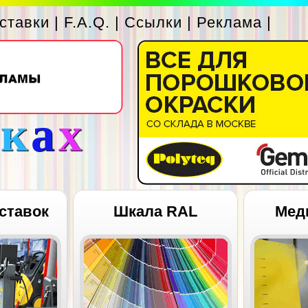
ставки
|
F.A.Q.
|
Ссылки
|
Реклама
|
с
к
а
х
ставок
Шкала RAL
Мед