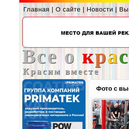
Главная
|
О сайте
|
Новости
|
Вы
Все о
к
р
а
Красим вместе
Фото с вы