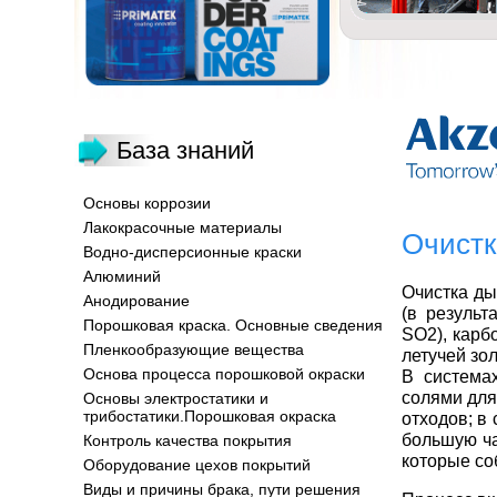
База знаний
Основы коррозии
Лакокрасочные материалы
Очистк
Водно-дисперсионные краски
Алюминий
Очистка ды
Анодирование
(в результ
Порошковая краска. Основные сведения
SO2), карб
Пленкообразующие вещества
летучей зол
Основа процесса порошковой окраски
В система
солями для
Основы электростатики и
трибостатики.Порошковая окраска
отходов; в
большую ча
Контроль качества покрытия
которые со
Оборудование цехов покрытий
Виды и причины брака, пути решения