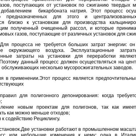
азов, поступающих от установок по сжиганию твердых 
 добавлением бикарбоната натрия. Этот процесс осущ
но предназначенных для этого и централизованных
ся близко к установкам для производства кальциниро
щим полученный очищенный рассол, и которые принима
мовых газов, поступающие от различных установок для сжи
Для процесса не требуется больших затрат энергии: он
уре окружающего воздуха. Эксплуатационные затра
онные затраты на установки для переработки являю
 Поэтому данный процесс должен осуществляться на цен
, обслуживающих несколько мусоросжигательных заводов.
ия в применении.Этот процесс является предпочтительн
утствующих
 правил для полигонного депонирования: когда требует
;
вление новым проектам для полигонов, так как имеет
ть как можно меньше отходов;
я к содействию Рециклингу.
тановок.Две установки работают в промышленном масшта
есс или небольшие изменения к нему: одна в Италии