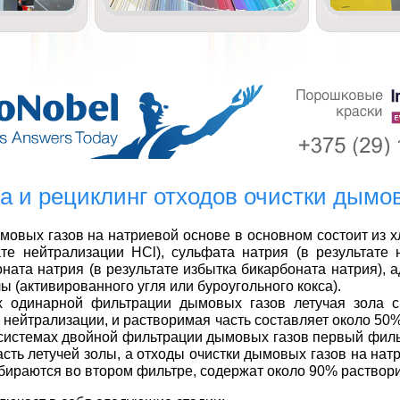
а и рециклинг отходов очистки дымо
мовых газов на натриевой основе в основном состоит из 
ате нейтрализации HCl), сульфата натрия (в результате 
оната натрия (в результате избытка бикарбоната натрия), 
ы (активированного угля или буроугольного кокса).
х одинарной фильтрации дымовых газов летучая зола 
 нейтрализации, и растворимая часть составляет около 5
 системах двойной фильтрации дымовых газов первый филь
сть летучей золы, а отходы очистки дымовых газов на нат
бираются во втором фильтре, содержат около 90% раствор