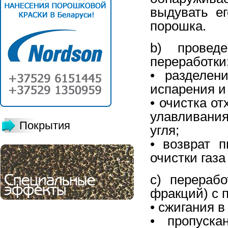
выдувать е
порошка.
b) проведе
переработки
• разделен
испарения и
• очистка о
улавливани
Покрытия
угля;
• возврат 
очистки газа
c) перераб
фракций) с 
• сжигания в
• пропуска