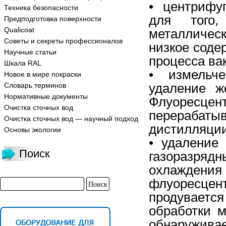
• центрифу
Техника безопасности
для того
Предподготовка поверхности
Qualicoat
металличес
Советы и секреты профессионалов
низкое соде
Научные статьи
процесса ва
Шкала RAL
• измельче
Новое в мире покраски
удаление ж
Словарь терминов
Нормативные документы
Флуоресце
Очистка сточных вод
перераба
Очистка сточных вод — научный подход
дистилляци
Основы экологии
• удаление
Поиск
газоразря
охлаждения
флуоресце
продувается
обработки 
обнаруживае