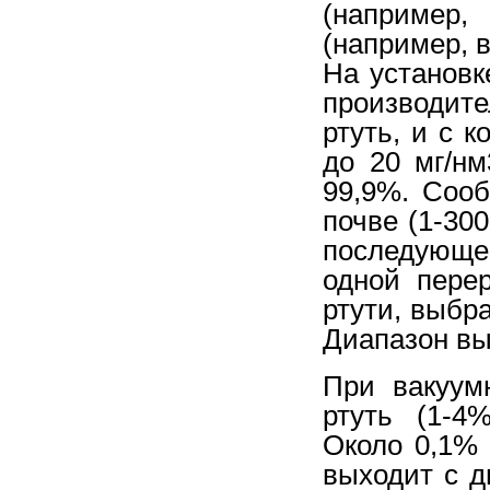
(например
(например, в
На установк
производит
ртуть, и с 
до 20 мг/н
99,9%. Сооб
почве (1-300
последующе
одной пере
ртути, выбр
Диапазон выб
При вакуум
ртуть (1-4
Около 0,1% 
выходит с д