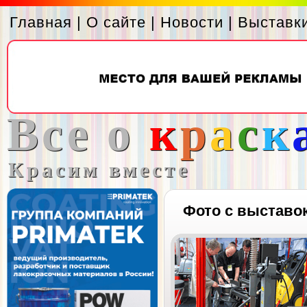
Главная
|
О сайте
|
Новости
|
Выставк
Все о
к
р
а
с
к
Красим вместе
Фото с выставо