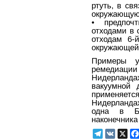
ртуть, в св
окружающую
• предпоч
отходами в 
отходам 6-
окружающей
Примеры ус
ремедиации
Нидерлан
вакуумной 
применяетс
Нидерланда
одна в Бе
наконечника
Telegra
VK
X