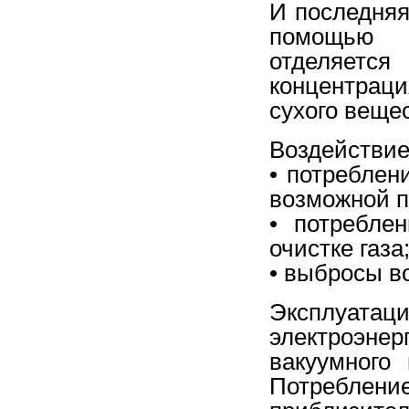
И последняя
помощью ф
отделяет
концентраци
сухого веще
Воздействие
• потреблен
возможной п
• потребле
очистке газа
• выбросы в
Эксплуата
электроэнер
вакуумного 
Потреблен