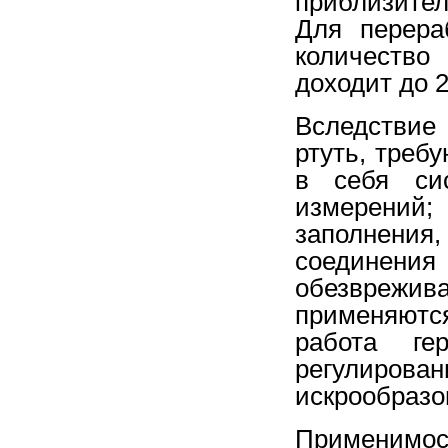
приблизител
Для перера
количество
доходит до 2
Вследствие
ртуть, треб
в себя си
измерений;
заполнени
соединения
обезврежив
применяются
работа гер
регулиров
искрообразо
Применимос