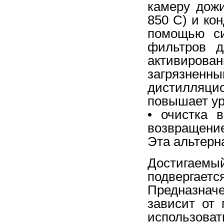
камеру дожи
850 С) и ко
помощью си
фильтров д
активиров
загрязн
дистилляц
повышает ур
• очистка 
возвращени
Эта альтерн
Достигаем
подвергает
Предназнач
зависит от
использов