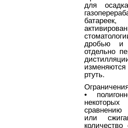
для осадк
газоперер
батареек
активирова
стоматоло
дробью и 
отдельно п
дистилляц
изменяются 
ртуть.
Ограничения
• полигон
некоторых
сравнению 
или сжига
количество