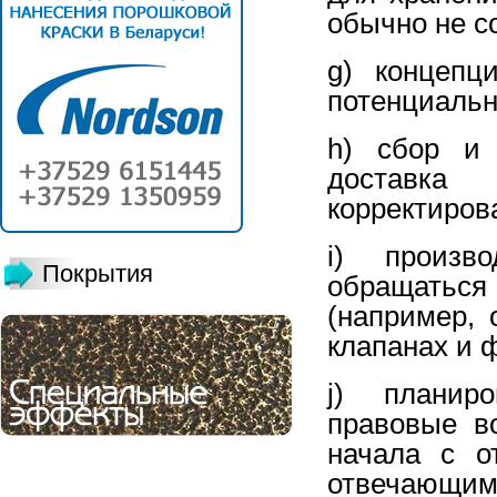
обычно не с
g) концепц
потенциальн
h) сбор и 
доставка
корректирова
i) произв
Покрытия
обращаться
(например, 
клапанах и 
j) планир
правовые в
начала с о
отвечающими