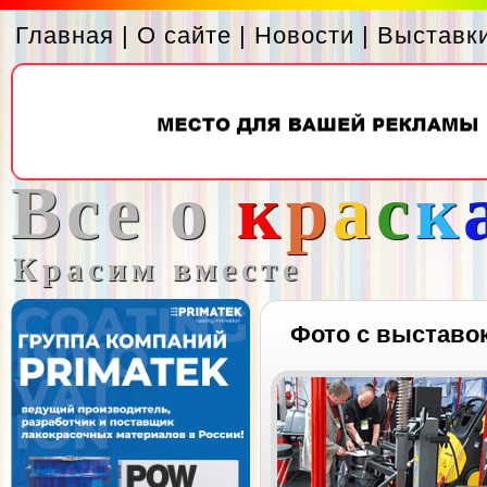
Главная
|
О сайте
|
Новости
|
Выставк
Все о
к
р
а
с
к
Красим вместе
Фото с выставо