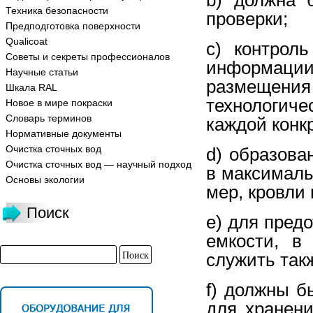
Техника безопасности
проверки;
Предподготовка поверхности
Qualicoat
c) контрол
Советы и секреты профессионалов
информации
Научные статьи
размещен
Шкала RAL
технологиче
Новое в мире покраски
Словарь терминов
каждой конк
Нормативные документы
Очистка сточных вод
d) образова
Очистка сточных вод — научный подход
в максималь
Основы экологии
мер, кровли
Поиск
e) для пред
емкости, в
служить так
f) должны б
для хранени