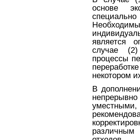
основе эк
специальн
Необходимы
индивидуаль
является о
случае (2
процессы пе
переработк
некотором и
В дополнени
непрерывно
уместным
рекомендов
корректир
различным
отходов.