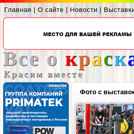
Главная
|
О сайте
|
Новости
|
Выставк
Все о
к
р
а
с
к
Красим вместе
Фото с выставо