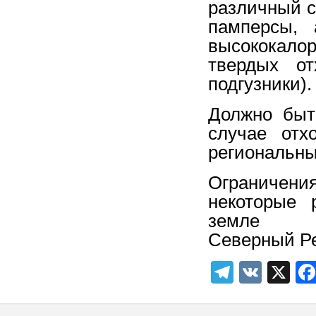
различный с
памперсы, 
высококал
твердых от
подгузники).
Должно быт
случае отх
региональны
Ограничени
некоторые 
земле
Северный Ре
Telegra
VK
X