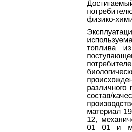
Достигаем
потребител
физико-хими
Эксплуата
используем
топлива из
поступаю
потребител
биологич
происхожд
различного
состав/каче
производс
материал 19
12, механич
01 01 и м