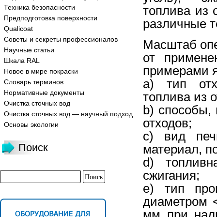
Техника безопасности
топлива из 
Предподготовка поверхности
различные т
Qualicoat
Советы и секреты профессионалов
Масштаб опе
Научные статьи
от примене
Шкала RAL
примерами я
Новое в мире покраски
a) тип отх
Словарь терминов
Нормативные документы
топлива из о
Очистка сточных вод
b) способы,
Очистка сточных вод — научный подход
отходов;
Основы экологии
c) вид печ
Поиск
материал, по
d) топливн
сжигания;
e) тип про
диаметром 
мм при нал