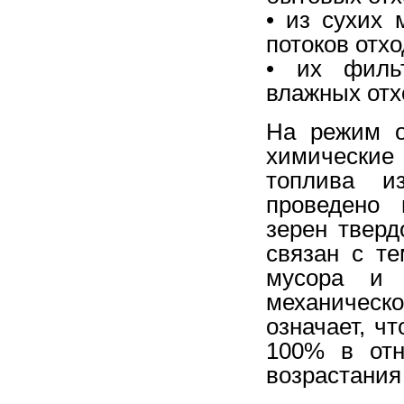
• из сухих 
потоков отхо
• их фильт
влажных отх
На режим о
химические
топлива и
проведено 
зерен тверд
связан с те
мусора и 
механическ
означает, ч
100% в отн
возрастания