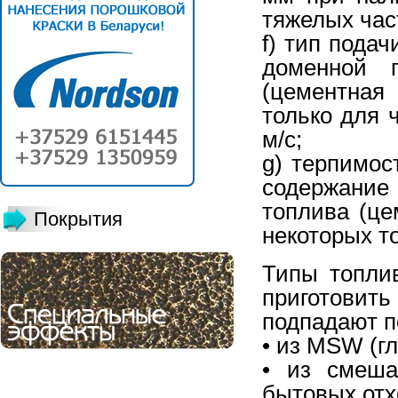
тяжелых час
f) тип подач
доменной 
(цементная
только для 
м/с;
g) терпимос
содержание
топлива (це
Покрытия
некоторых то
Типы топли
приготови
подпадают п
• из MSW (г
• из смеша
бытовых отхо