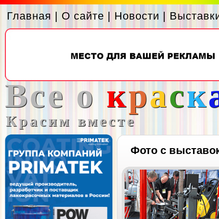
Главная
|
О сайте
|
Новости
|
Выставк
Все о
к
р
а
с
к
Красим вместе
Фото с выставо