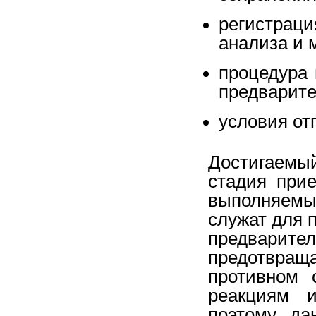
регистраци
анализа и 
процедура
предварите
условия от
Достигаемы
стадия при
выполняемы
служат для 
предвари
предотвраща
противном 
реакциям и
поэтому, д