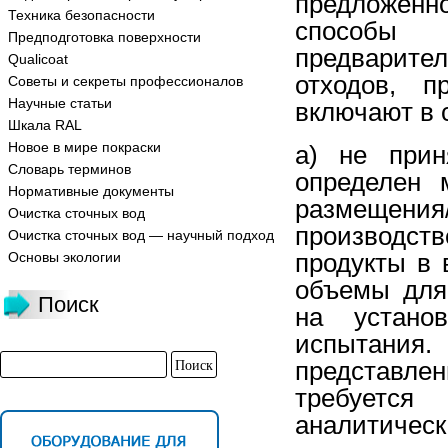
предложен
Техника безопасности
способы 
Предподготовка поверхности
предварите
Qualicoat
отходов, п
Советы и секреты профессионалов
Научные статьи
включают в 
Шкала RAL
Новое в мире покраски
a) не прин
Словарь терминов
определен 
Нормативные документы
размещени
Очистка сточных вод
производст
Очистка сточных вод — научный подход
продукты в
Основы экологии
объемы для
Поиск
на устано
испытания.
представл
требуетс
аналитическ