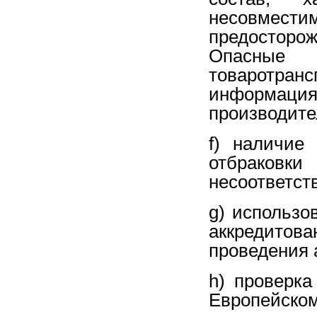
несовмес
предостор
Опасные 
товаротр
информаци
производите
f) наличие
отбраковк
несоответст
g) использо
аккредито
проведения 
h) проверка
Европейском