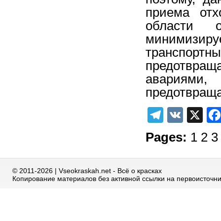
приема отх
области 
минимизи
транспортн
предотвращ
авариями,
предотвраща
Telegra
VK
X
Pages:
1
2
3
© 2011-2026 | Vseokraskah.net - Всё о красках
Копирование материалов без активной ссылки на первоисточн