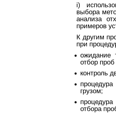
i) использ
выбора мето
анализа от
примеров ус
К другим пр
при процеду
ожидание т
отбор проб
контроль д
процедура
грузом;
процедура 
отбора про