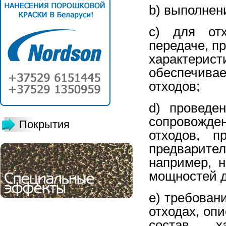
b) выполнен
c) для отх
передаче, п
характерист
обеспечив
отходов;
d) проведе
сопровожде
Покрытия
отходов, п
предварите
например, 
мощностей д
e) требова
отходах, оп
состав, х