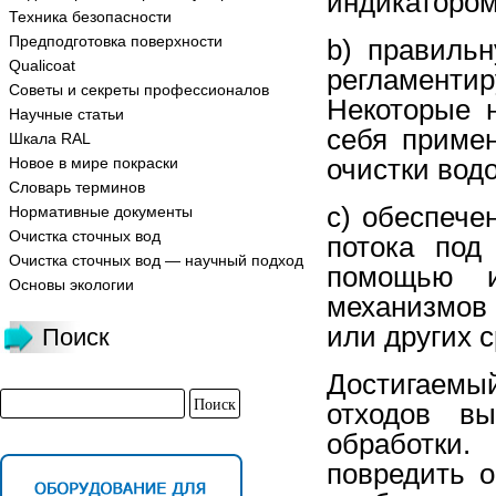
индикатором
Техника безопасности
Предподготовка поверхности
b) правильн
Qualicoat
регламентир
Советы и секреты профессионалов
Некоторые 
Научные статьи
себя приме
Шкала RAL
очистки вод
Новое в мире покраски
Словарь терминов
c) обеспече
Нормативные документы
Очистка сточных вод
потока под
Очистка сточных вод — научный подход
помощью ис
Основы экологии
механизмов
или других с
Поиск
Достигаемы
отходов вы
обработки.
повредить о