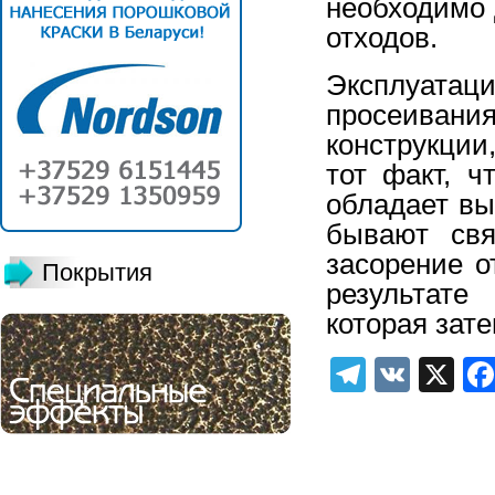
необходимо 
отходов.
Эксплуатац
просеивани
конструкции
тот факт, ч
обладает вы
бывают свя
засорение о
Покрытия
результате
которая зат
Telegra
VK
X