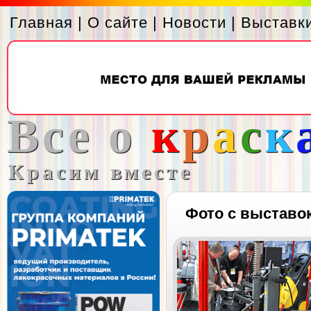
Главная
|
О сайте
|
Новости
|
Выставк
Все о
к
р
а
с
к
Красим вместе
Фото с выставо