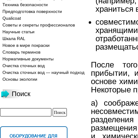
(например
Техника безопасности
храниться 
Предподготовка поверхности
Qualicoat
совместим
Советы и секреты профессионалов
хранящими
Научные статьи
отработ
Шкала RAL
размещатьс
Новое в мире покраски
Словарь терминов
Нормативные документы
После тог
Очистка сточных вод
прибытии, 
Очистка сточных вод — научный подход
Основы экологии
основе хими
Некоторые п
Поиск
a) соображ
несовмести
разделен
размещения 
и химическ