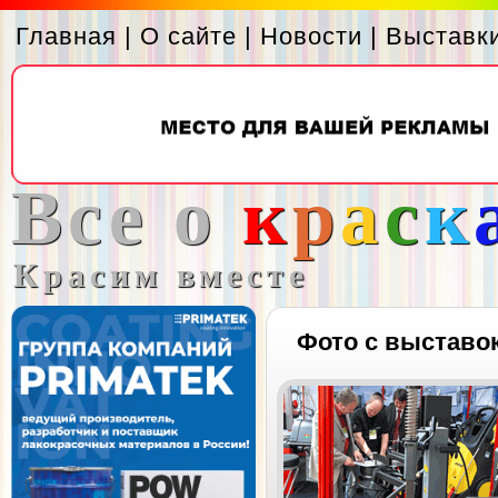
Главная
|
О сайте
|
Новости
|
Выставк
Все о
к
р
а
с
к
Красим вместе
Фото с выставо