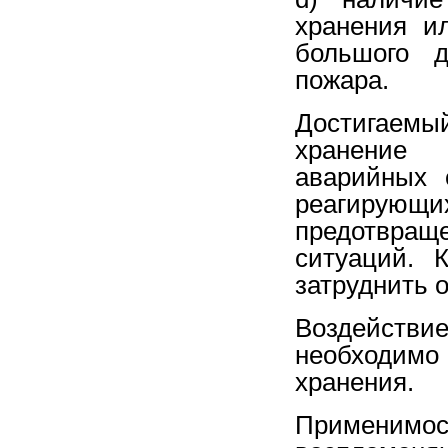
хранения ил
большого д
пожара.
Достигаемы
хранение 
аварийных 
реагирующ
предотвра
ситуаций. 
затруднить 
Воздейств
необходим
хранения.
Применимос