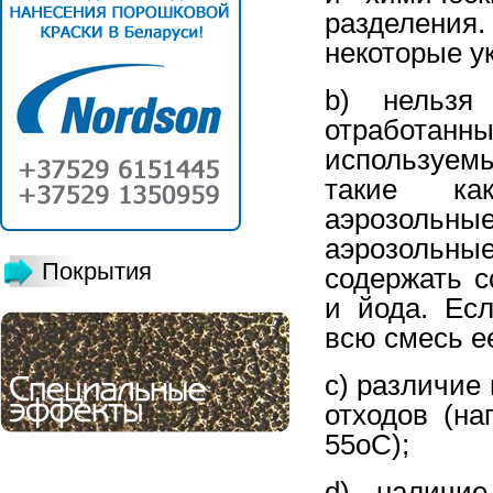
разделения
некоторые у
b) нельзя
отработанн
используем
такие как
аэрозольн
аэрозольны
Покрытия
содержать с
и йода. Ес
всю смесь е
c) различие
отходов (на
55оС);
d) наличие