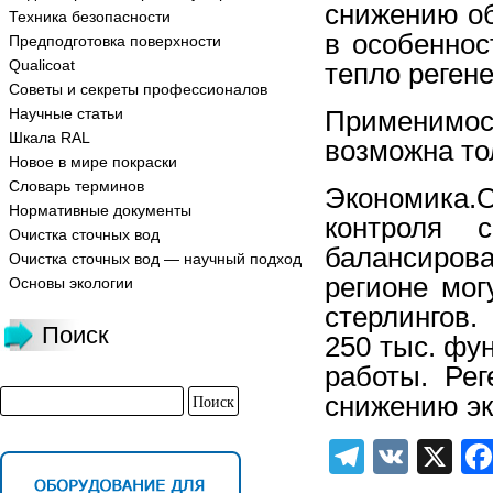
снижению об
Техника безопасности
в особеннос
Предподготовка поверхности
Qualicoat
тепло реген
Советы и секреты профессионалов
Научные статьи
Применимо
Шкала RAL
возможна то
Новое в мире покраски
Словарь терминов
Экономика.
Нормативные документы
контроля 
Очистка сточных вод
балансиров
Очистка сточных вод — научный подход
регионе мог
Основы экологии
стерлингов.
Поиск
250 тыс. фу
работы. Рег
снижению эк
Telegra
VK
X