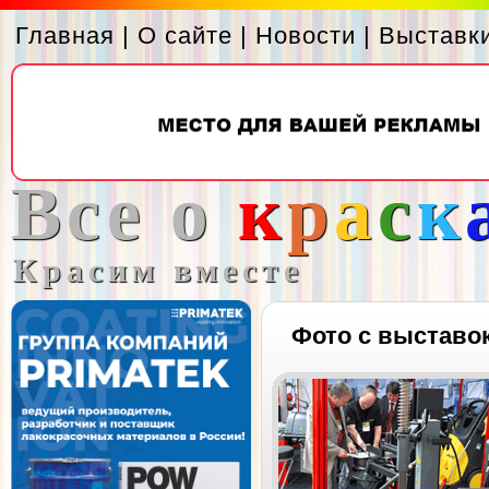
Главная
|
О сайте
|
Новости
|
Выставк
Все о
к
р
а
с
к
Красим вместе
Фото с выставо