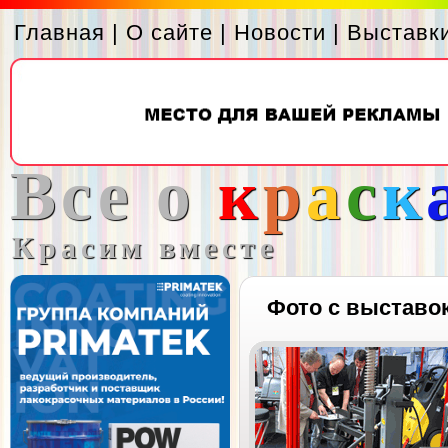
Главная
|
О сайте
|
Новости
|
Выставк
Все о
к
р
а
с
к
Красим вместе
Фото с выставо