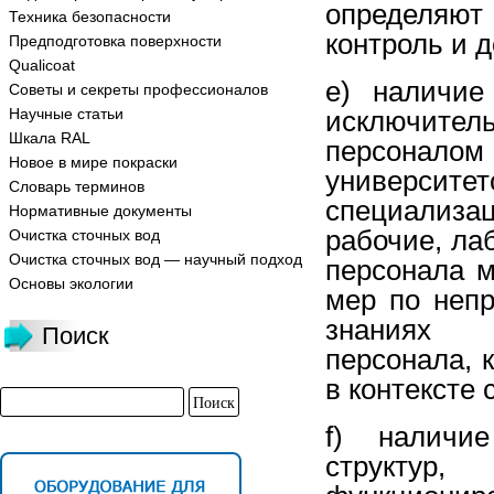
определяют
Техника безопасности
контроль и 
Предподготовка поверхности
Qualicoat
e) наличие
Советы и секреты профессионалов
Научные статьи
исключител
Шкала RAL
персоналом
Новое в мире покраски
универси
Словарь терминов
специализа
Нормативные документы
рабочие, ла
Очистка сточных вод
Очистка сточных вод — научный подход
персонала 
Основы экологии
мер по неп
знаниях с
Поиск
персонала, 
в контексте
f) наличи
структур