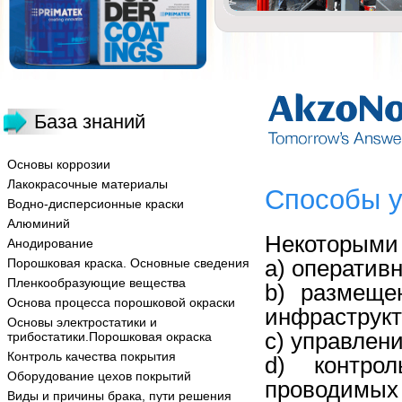
База знаний
Основы коррозии
Лакокрасочные материалы
Способы у
Водно-дисперсионные краски
Алюминий
Некоторыми 
Анодирование
a) оператив
Порошковая краска. Основные сведения
Пленкообразующие вещества
b) размеще
Основа процесса порошковой окраски
инфраструкт
Основы электростатики и
c) управлен
трибостатики.Порошковая окраска
Контроль качества покрытия
d) контро
Оборудование цехов покрытий
проводимы
Виды и причины брака, пути решения