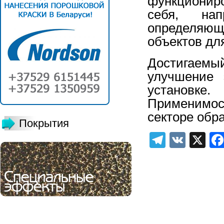
функционир
себя, нап
определяю
объектов для
Достигаем
улучшение 
установке.
Применимо
секторе обр
Покрытия
Telegra
VK
X