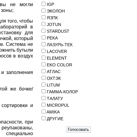
ивы не могли
IGP
 зоны;
ЭКОЛОН
ЯЗПК
ля того, чтобы
JOTUN
абораторий в
STARDUST
установку для
PEKA
очкой, который
м. Система не
ЛАЗУРЬ-ТЕК
рожнить бутыли
LACOVER
росов в воздух
ELEMENT
EKO COLOR
АТЛАС
 и заполнения
ОХТЭК
LITUM
той же бочке/
ГАММА-КОЛОР
ТАЛАТУ
 сортировки и
MICROPUL
AMIKA
ДРУГИЕ
пасности, при
 реупакованы,
 специально