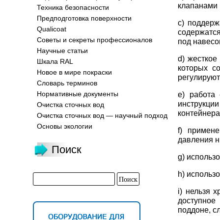
клапанами 
Техника безопасности
Предподготовка поверхности
c) поддерж
Qualicoat
содержатся
Советы и секреты профессионалов
под навесо
Научные статьи
d) жесткое
Шкала RAL
которых с
Новое в мире покраски
регулируют
Словарь терминов
Нормативные документы
e) работа
инструкции
Очистка сточных вод
контейнера
Очистка сточных вод — научный подход
Основы экологии
f) примен
давления н
Поиск
g) использ
h) использ
i) нельзя 
доступное 
поддоне, с