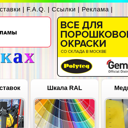
ставки
|
F.A.Q.
|
Ссылки
|
Реклама
|
с
к
а
х
ставок
Шкала RAL
Мед