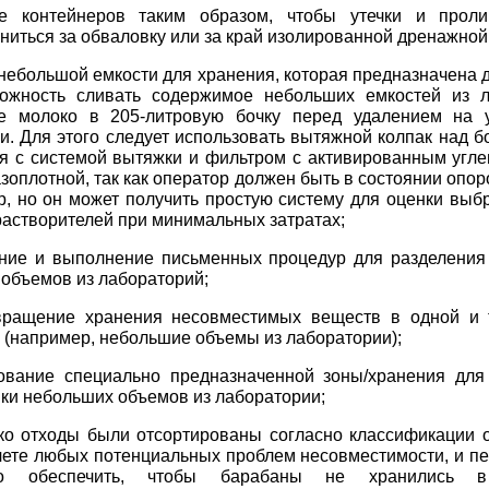
ие контейнеров таким образом, чтобы утечки и прол
ниться за обваловку или за край изолированной дренажной
 небольшой емкости для хранения, которая предназначена д
ожность сливать содержимое небольших емкостей из л
ое молоко в 205-литровую бочку перед удалением на 
и. Для этого следует использовать вытяжной колпак над б
я с системой вытяжки и фильтром с активированным угле
азоплотной, так как оператор должен быть в состоянии опо
р, но он может получить простую систему для оценки выб
растворителей при минимальных затратах;
ение и выполнение письменных процедур для разделения
объемов из лабораторий;
вращение хранения несовместимых веществ в одной и 
 (например, небольшие объемы из лаборатории);
зование специально предназначенной зоны/хранения для
ки небольших объемов из лаборатории;
ько отходы были отсортированы согласно классификации о
ете любых потенциальных проблем несовместимости, и пе
мо обеспечить, чтобы барабаны не хранились в