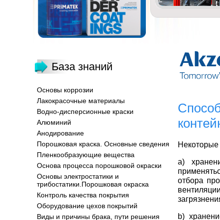
База знаний
Основы коррозии
Лакокрасочные материалы
Способ
Водно-дисперсионные краски
контей
Алюминий
Анодирование
Порошковая краска. Основные сведения
Некоторые 
Пленкообразующие вещества
a) хранен
Основа процесса порошковой окраски
применятьс
Основы электростатики и
отбора пр
трибостатики.Порошковая окраска
вентиляци
Контроль качества покрытия
загрязнени
Оборудование цехов покрытий
b) хранен
Виды и причины брака, пути решения