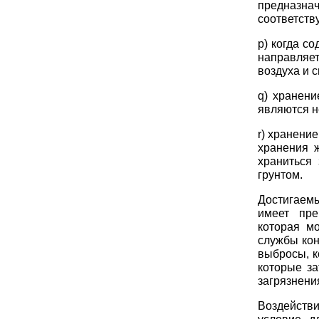
предназна
соответств
p) когда с
направляет
воздуха и 
q) хранени
являются н
r) хранени
хранения ж
храниться
грунтом.
Достигаем
имеет пре
которая м
службы кон
выбросы, к
которые за
загрязнени
Воздействи