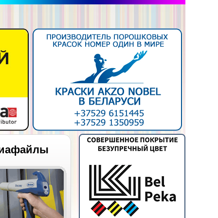
иафайлы