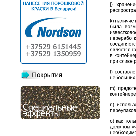
j) хранен
распростра
k) наличие
была возм
известков
переработк
соединяетс
является г
в контейне
при сливе 
l) составл
Покрытия
небольших 
m) предот
контейнере
n) исполь
переупаков
o) как тол
должном уч
необходи