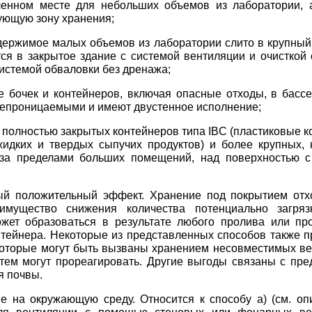
ченном месте для небольших объемов из лаборатории, 
ующую зону хранения;
одержимое малых объемов из лаборатории слито в крупный
ся в закрытое здание с системой вентиляции и очисткой 
системой обваловки без дренажа;
е бочек и контейнеров, включая опасные отходы, в бассе
епроницаемыми и имеют двустенное исполнение;
е полностью закрытых контейнеров типа IBC (пластиковые 
идких и твердых сыпучих продуктов) и более крупных, 
 за пределами больших помещений, над поверхностью 
ый положительный эффект. Хранение под покрытием отх
имущество снижения количества потенциально загряз
ожет образоваться в результате любого пролива или пр
тейнера. Некоторые из представленных способов также 
оторые могут быть вызваны хранением несовместимых ве
тем могут прореагировать. Другие выгоды связаны с пр
я почвы.
е на окружающую среду. Относится к способу а) (см. оп