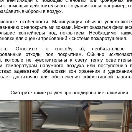
ля вентиляции с помощью стеновых или фонарных ве
и с помощью действительного создания зоны, например, о
разбавить выбросы в воздух.
ционные особенности. Манипуляции обычно усложняютс
равнению с непокрытыми зонами. Может оказаться физичес
ольшие контейнеры под покрытием. Необходимо также
ановки для оценки требований к системе пожаротушения.
ость. Относится к способу а), необязательно 
ированные отходы под покрытием. Обычно исключаю
, которые не чувствительны к свету, теплу осветитель
м температурам наружного воздуха или поступлению в
ьствах адекватной обваловки зон хранения и удержани
вает достаточно для обеспечения эффективной защит
Смотрите также раздел про анодирование алюминия