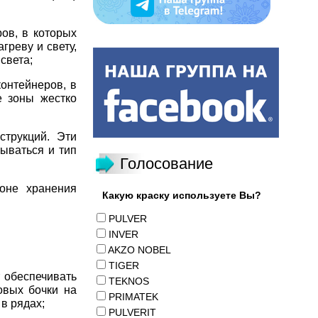
ов, в которых
греву и свету,
света;
онтейнеров, в
е зоны жестко
струкций. Эти
ываться и тип
Голосование
оне хранения
Какую краску используете Вы?
PULVER
INVER
AKZO NOBEL
TIGER
т обеспечивать
TEKNOS
овых бочки на
PRIMATEK
в рядах;
PULVERIT