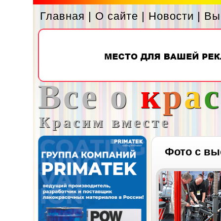
Главная
|
О сайте
|
Новости
|
Вы
Все о
к
р
а
Красим вместе
Фото с вы