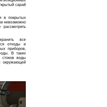
нтиляционных
ткрытый сарай
я в покрытых
ки невозможно
 рассмотреть
хранить все
тся отходы и
ных приборов,
оды. В таких
я стоков воды
ы окружающей