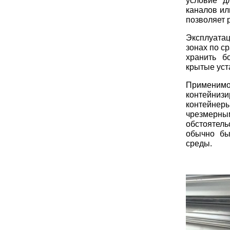
условие д
каналов ил
позволяет 
Эксплуата
зонах по с
хранить б
крытые уст
Применим
контейниз
контейнеры
чрезмерны
обстоятел
обычно бы
среды.