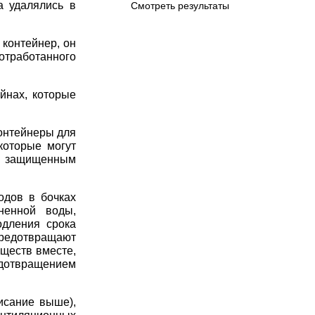
а удалялись в
Смотреть результаты
 контейнер, он
отработанного
йнах, которые
контейнеры для
которые могут
с защищенным
одов в бочках
ненной воды,
одления срока
предотвращают
ществ вместе,
едотвращением
исание выше),