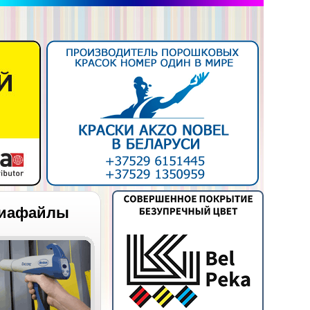
иафайлы