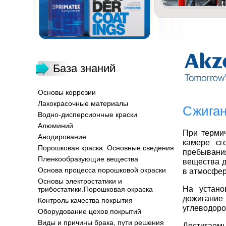
База знаний
Основы коррозии
Лакокрасочные материалы
Сжига
Водно-дисперсионные краски
Алюминий
При терми
Анодирование
камере сг
Порошковая краска. Основные сведения
пребывани
Пленкообразующие вещества
вещества д
Основа процесса порошковой окраски
в атмосфер
Основы электростатики и
На устано
трибостатики.Порошковая окраска
дожигание 
Контроль качества покрытия
углеводоро
Оборудование цехов покрытий
Виды и причины брака, пути решения
Достигаем