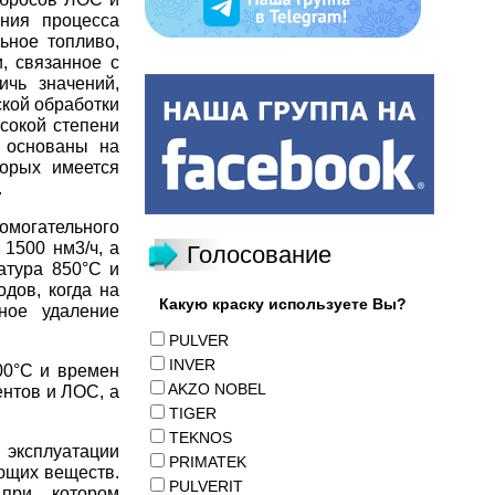
ания процесса
ьное топливо,
, связанное с
чь значений,
ской обработки
сокой степени
а основаны на
торых имеется
.
могательного
 1500 нм3/ч, а
Голосование
атура 850°С и
дов, когда на
Какую краску используете Вы?
ное удаление
PULVER
INVER
00°С и времен
AKZO NOBEL
ентов и ЛОС, а
TIGER
TEKNOS
эксплуатации
PRIMATEK
ющих веществ.
PULVERIT
 при котором