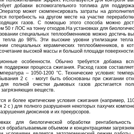
ебует добавки вспомогательного топлива для поддерж
Оператор может скомпенсировать затраты на дополнител
тся потребность на другом месте на участке переработки
ходящих газов. С помощью этого способа можно дости
м 50 г ЛОС на тонну отходов.На установках для биологиче
зовании специальных теплообменников можно достичь вы
и тепла до 98%. Эти высокие уровни утилизации тепл
ании специальных керамических теплообменников, в ко
сочетание высокой массы и большой площади поверхности
ционные особенности. Обычно требуется добавка вспо
я поддержки процесса сжигания. Расход газов составляет
мпература – 1050-1200 °С. Технические условия: темпер
ывания 2 с - могут быть обоснованы при сжигании отхо
 для полной очистки дымовых газов достигается пол
 загрязняющих веществ.
ся и более критические условия сжигания (например, 11
 2 с ) для полного разрушения некоторых пахучих компон
разрушения диоксинов и их прекурсоров.
вках для биологической обработки рентабельность 
тся обрабатываемым объемом и концентрациями загрязня
и условиями является автотермический режим работы,