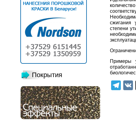
количество
соответст
Необходима
сжигания 
степени ут
необходи
эксплуатац
Ограничени
Примеры у
отработанн
биологичес
Покрытия
Tel