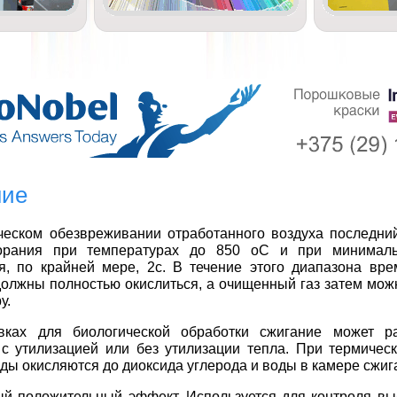
ние
ческом обезвреживании отработанного воздуха последни
орания при температурах до 850 оС и при минимал
я, по крайней мере, 2с. В течение этого диапазона вр
олжны полностью окислиться, а очищенный газ затем мож
у.
вках для биологической обработки сжигание может ра
с утилизацией или без утилизации тепла. При термичес
ды окисляются до диоксида углерода и воды в камере сжиг
ый положительный эффект. Используется для контроля в