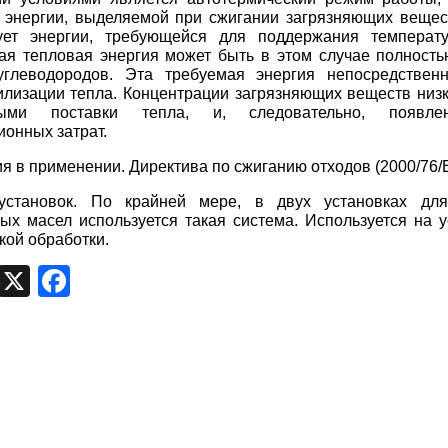
 энергии, выделяемой при сжигании загрязняющих вещест
вует энергии, требующейся для поддержания температ
я тепловая энергия может быть в этом случае полность
углеводородов. Эта требуемая энергия непосредствен
илизации тепла. Концентрации загрязняющих веществ низк
мыми поставки тепла, и, следовательно, появле
ионных затрат.
я в применении. Директива по сжиганию отходов (2000/76/
становок. По крайней мере, в двух установках для
ых масел используется такая система. Используется на у
кой обработки.
egram
VK
X
Facebook