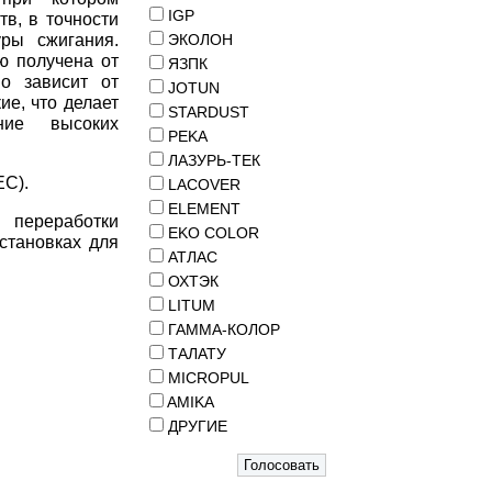
IGP
в, в точности
уры сжигания.
ЭКОЛОН
ю получена от
ЯЗПК
но зависит от
JOTUN
ие, что делает
STARDUST
ние высоких
PEKA
ЛАЗУРЬ-ТЕК
EC).
LACOVER
ELEMENT
 переработки
EKO COLOR
становках для
АТЛАС
ОХТЭК
LITUM
ГАММА-КОЛОР
ТАЛАТУ
MICROPUL
AMIKA
ДРУГИЕ