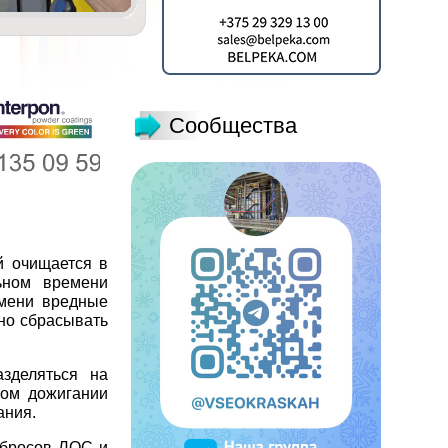
Сообщества
й очищается в
ьном времени
емени вредные
но сбрасывать
зделяться на
ком дожигании
ания.
ыбросов ЛОС и