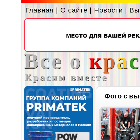
Главная
|
О сайте
|
Новости
|
Вы
Все о
к
р
а
Красим вместе
Фото с вы