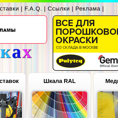
ставки
|
F.A.Q.
|
Ссылки
|
Реклама
|
с
к
а
х
ставок
Шкала RAL
Мед