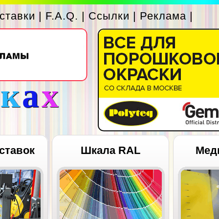
ставки
|
F.A.Q.
|
Ссылки
|
Реклама
|
с
к
а
х
ставок
Шкала RAL
Мед