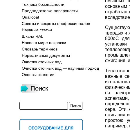
обычных т
Техника безопасности
основным 
Предподготовка поверхности
отработанн
вследствие
Qualicoat
Советы и секреты профессионалов
Существуют
Научные статьи
твердых и 
Шкала RAL
800оС для
Новое в мире покраски
установк
Словарь терминов
теплоэлек
промышлен
Нормативные документы
сжигания, 
Очистка сточных вод
Очистка сточных вод — научный подход
Теплотворн
Основы экологии
важные св
использов
физическим
Поиск
на электр
аспектами,
определенн
сера. Эти 
сжигания и
простою у
например, 