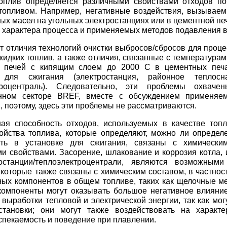
оплив определяется различными свойствами отходов п
топливом. Например, негативные воздействия, вызывае
ых масел на угольных электростанциях или в цементной пе
 характера процесса и применяемых методов подавления 
 отличия технологий очистки выбросов/сбросов для проце
жидких топлив, а также отличия, связанные с температурам
 печей с кипящим слоем до 2000 С в цементных печа
и для сжигания (электростанция, районное теплос
троцентраль). Следовательно, эти проблемы охвач
ном секторе BREF, вместе с обсуждением применяем
и, поэтому, здесь эти проблемы не рассматриваются.
ая способность отходов, используемых в качестве топл
ойства топлива, которые определяют, можно ли определ
ать в установке для сжигания, связаны с химически
и свойствами. Засорение, шлакование и коррозия котла, 
останции/теплоэлектроцентрали, являются возможными
 которые также связаны с химическим составом, в частнос
ых компонентов в общем топливе, таких как щелочные ме
компоненты могут оказывать большое негативное влияни
 выработки тепловой и электрической энергии, так как мог
становки; они могут также воздействовать на характе
спекаемость и поведение при плавлении.