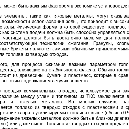
ы может быть важным фактором в экономике установок для 
е элементы, такие как тяжелые металлы, могут оказыва
 возможности использования золы, что приводит к высоки
 золы. Физическая форма, в которой существует топливо, 
к как система подачи должна быть способна управляться 
а частицы должны быть достаточно малыми для полног
соответствующей технологии сжигания. Гранулы, хлоп
нные брикеты являются самыми обычными применяемыми
я топлива из твердых отходов.
ого, для процесса сжигания важным параметром топл
щества, влияющие на стабильность факела. Обычно топли
стоит из древесины, бумаги и пластмасс, которые в срав
 высоким содержанием летучих веществ.
з твердых коммунальных отходов, используемое для за
различие между углем и топливом из ТКО заключается 
ора и тяжелых металлов. Во многих случаях, нап
вается топливо из твердых отходов с пластмассами и с
ержание хлора в утилизируемых топливах выше (обычно 0.5
держание тяжелых металлов должно быть в близком диапаз
млн.) или даже выше. Топливо из твердых отходов продает