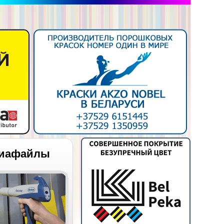
иафайлы