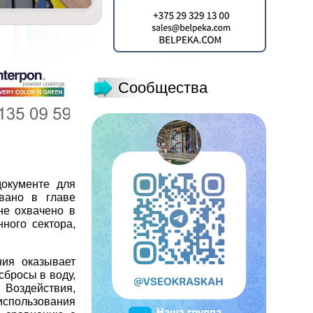
Сообщества
окументе для
овано в главе
не охвачено в
ного сектора,
ния оказывает
сбросы в воду,
 Воздействия,
использования