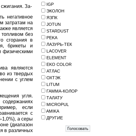
IGP
сжигания. За-
ЭКОЛОН
ть негативное
ЯЗПК
м затратам на
JOTUN
также является
STARDUST
с топливом без
PEKA
о сгорания в
ЛАЗУРЬ-ТЕК
ья, брикеты и
LACOVER
 физическими
ELEMENT
EKO COLOR
ива являются
АТЛАС
во из твердых
ОХТЭК
нении с углем
LITUM
ГАММА-КОЛОР
мещения угля.
ТАЛАТУ
в содержаниях
MICROPUL
ример, если
AMIKA
равнивается с
ДРУГИЕ
-1,0%), а серы
оне (диапазон
ся в различных