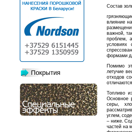
Состав зол
грязняющи
влияние на
размещение
важной, та
проблем, 
условиях 
спрессова
формами дл
Помимо эт
летучие ве
Покрытия
отходов со
отличаются
Топливо и
Основное 
серы, хл
рассматри
углем, сод
– ниже. Со
частей на 