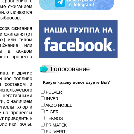
о сравнению с
мые сжиганием
чи, отличаются
выбросов.
ссов сжигания
и сжигания (от
х) или типом
набжение или
ены в каждом
ого процесса
Голосование
ива, и другие
енное топливо
Какую краску используете Вы?
м составом и
используемого
PULVER
 негативными
INVER
ти, с наличием
AKZO NOBEL
таллы, хлор и
TIGER
е на процессы
ут приводить к
TEKNOS
ристики золы,
PRIMATEK
PULVERIT