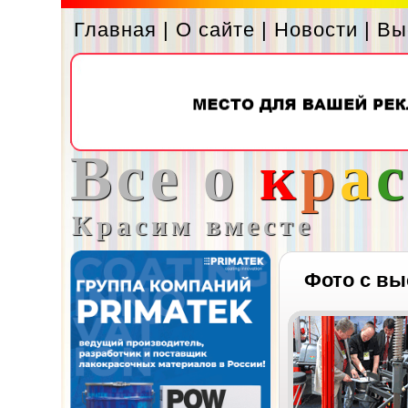
Главная
|
О сайте
|
Новости
|
Вы
Все о
к
р
а
Красим вместе
Фото с вы