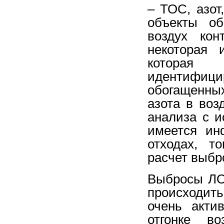
– ТОС, азо
объекты об
воздух кон
некоторая 
которая
идентифици
обогащенны
азота в воз
анализа с и
имеется ин
отходах, т
расчет выбр
Выбросы ЛО
происходить
очень акти
отгонке во