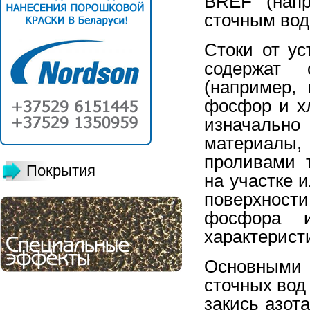
BREF (нап
сточным вод
Стоки от ус
содержат 
(например,
фосфор и хл
изначально
материалы
проливами 
Покрытия
на участке 
поверхност
фосфора и
характерист
Основными 
сточных вод
закись азот