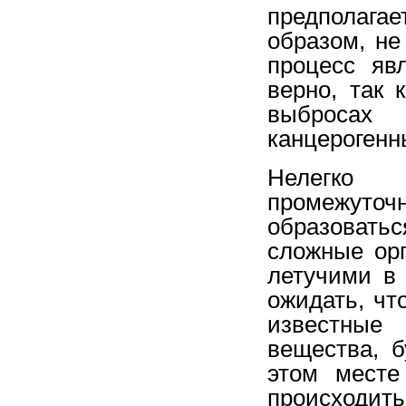
предполага
образом, не
процесс яв
верно, так 
выбросах
канцерогенн
Нелегко 
промежуто
образовать
сложные орг
летучими в
ожидать, чт
известные 
вещества, 
этом месте
происход