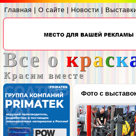
Главная
|
О сайте
|
Новости
|
Выставк
Все о
к
р
а
с
к
Красим вместе
Фото с выставо