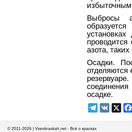
избыточным 
Выбросы а
образуетс
установках
проводится 
азота, таких
Осадки. По
отделяются 
резервуаре
соединения
осадке.
Telegra
VK
X
© 2011-2026 | Vseokraskah.net - Всё о красках